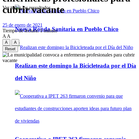
cubrir vacante
Ver todos los ressultados
25 de enero de 2021
Nueva Ronda Sanitaria en Pueblo Chico
Tiempo de lectura: 1 minuto
A
A
A
A
Reset
Realizan este domingo la Bicicleteada por el Día
del Niño