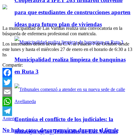
Cooperativa a IPET 263 firmaron convenio
para que estudiantes de construcciones aporten
ideas para futuro plan de viviendas
La municipalidad de Las Varillas realiza una convocatoria en la
búsqueda de enfermera profesional con matricula.
Los interesados deben llevar su C.V. al Palacio 7 de Octubre desde
este lunes y hasta el miércoles 27 de enero en el horario de 6:30 a 13
hs
Municipalidad realiza limpieza de banquinas
Compartir:
en Ruta 3
Facebook
Twitter
Email
WhatsApp
Anterior
Continúa el conflicto de los judiciales: la
Telegram
No hubo casos de coronavirus durante el fin de
situación en los Tribunales de Las Varillas