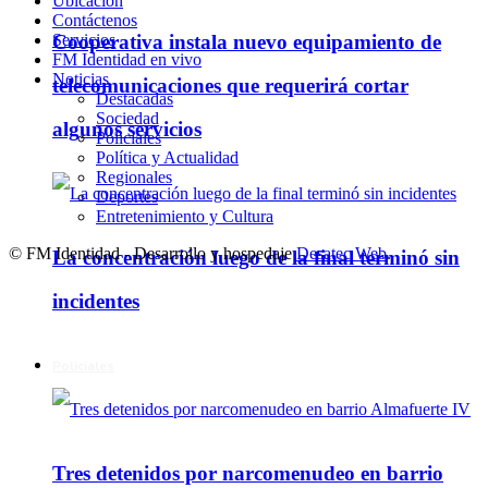
Ubicación
Contáctenos
Servicios
Cooperativa instala nuevo equipamiento de
FM Identidad en vivo
Noticias
telecomunicaciones que requerirá cortar
Destacadas
Sociedad
algunos servicios
Policiales
Política y Actualidad
Regionales
Deportes
Entretenimiento y Cultura
© FM Identidad - Desarrollo y hospedaje
Desatec Web
.
La concentración luego de la final terminó sin
incidentes
Policiales
Tres detenidos por narcomenudeo en barrio