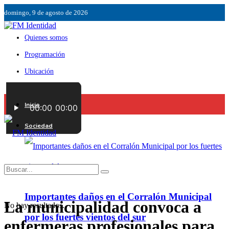
domingo, 9 de agosto de 2026
Quienes somos
Programación
Ubicación
Servicios
Inicio
Contáctenos
Sociedad
Importantes daños en el Corralón Municipal
La municipalidad convoca a
No hay resultados.
por los fuertes vientos del sur
enfermeras profesionales para