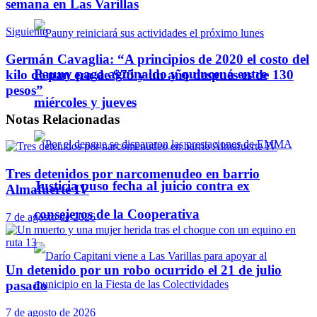
semana en Las Varillas
Siguiente
Germán Cavaglia: “A principios de 2020 el costo del
Pauny paga aguinaldo y quincena entre
kilo de pan era de $75 y un año después es de 130
pesos”
miércoles y jueves
Notas
Relacionadas
Tres detenidos por narcomenudeo en barrio
Justicia puso fecha al juicio contra ex
Almafuerte IV
consejeros de la Cooperativa
7 de agosto de 2026
Un detenido por un robo ocurrido el 21 de julio
pasado
7 de agosto de 2026