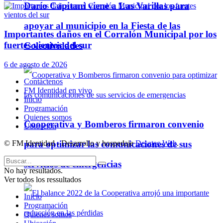
Darío Capitani viene a Las Varillas para
apoyar al municipio en la Fiesta de las
Importantes daños en el Corralón Municipal por los
fuertes vientos del sur
Colectividades
6 de agosto de 2026
Contáctenos
FM Identidad en vivo
Inicio
Programación
Quienes somos
Cooperativa y Bomberos firmaron convenio
Ubicación
© FM Identidad - Desarrollo y hospedaje
para optimizar las comunicaciones de sus
Desatec Web
.
servicios de emergencias
No hay resultados.
Ver todos los ressultados
Inicio
Programación
Quienes somos