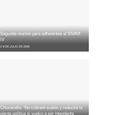
Segunda reunión para adherentes al SIVAVI
IV
8 DE JULIO DE 2026
Chiocarello: “No cobraré sueldo y reduciré la
planta política si vuelvo a ser intendente