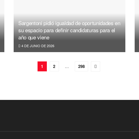
Sargentoni pidió igualdad de oportunidades en
su espacio para definir candidaturas para el
año que viene
4 DE JUNIO DE 2026
1
2
…
298