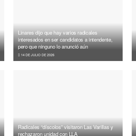
Linares dijo que hay varios radicales
interesados en ser candidatos a intendente,
pero que ninguno lo anunció aún
14 DE JULIO DE 2026
Radicales “díscolos” visitaron Las Varillas y
rechazaron unidad con LLA