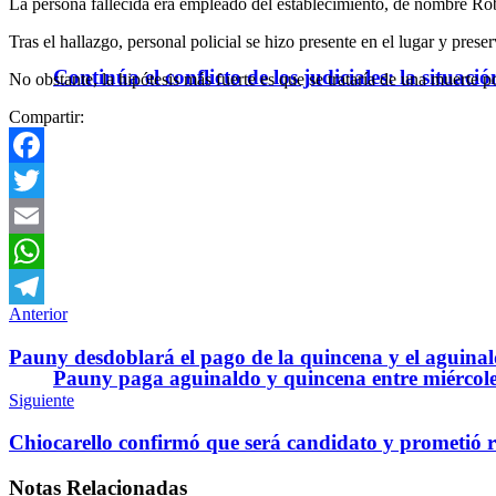
La persona fallecida era empleado del establecimiento, de nombre R
Tras el hallazgo, personal policial se hizo presente en el lugar y prese
Continúa el conflicto de los judiciales: la situaci
No obstante, la hipótesis más fuerte es que se trataría de una muerte p
Compartir:
Facebook
Twitter
Email
WhatsApp
Anterior
Telegram
Pauny desdoblará el pago de la quincena y el aguinald
Pauny paga aguinaldo y quincena entre miércole
Siguiente
Chiocarello confirmó que será candidato y prometió re
Notas
Relacionadas