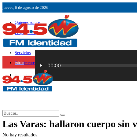
jueves, 6 de agosto de 2026
Quienes somos
Programación
Ubicación
Servicios
Inicio
Contáctenos
Sociedad
Las Varas: hallaron cuerpo sin 
No hay resultados.