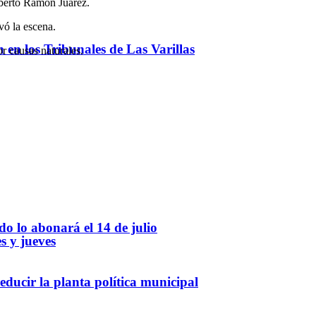
oberto Ramón Juárez.
rvó la escena.
ón en los Tribunales de Las Varillas
or causas naturales.
o lo abonará el 14 de julio
s y jueves
ducir la planta política municipal