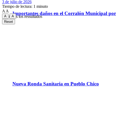
3 de julio de 2026
Tiempo de lectura: 1 minuto
A
A
Importantes daños en el Corralón Municipal por l
A
A
Ver todos los ressultados
Reset
Nueva Ronda Sanitaria en Pueblo Chico