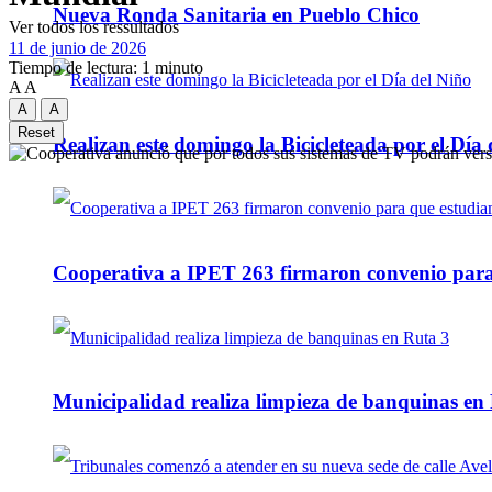
Nueva Ronda Sanitaria en Pueblo Chico
Ver todos los ressultados
11 de junio de 2026
Tiempo de lectura: 1 minuto
A
A
A
A
Reset
Realizan este domingo la Bicicleteada por el Día 
Cooperativa a IPET 263 firmaron convenio para q
Municipalidad realiza limpieza de banquinas en