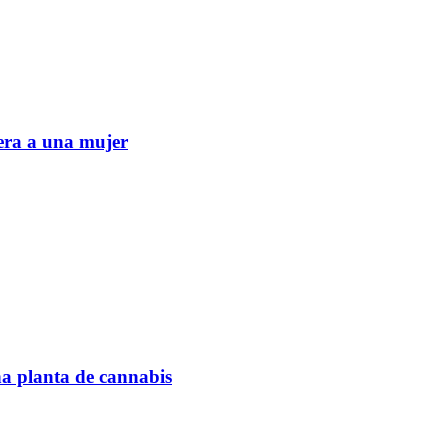
era a una mujer
na planta de cannabis