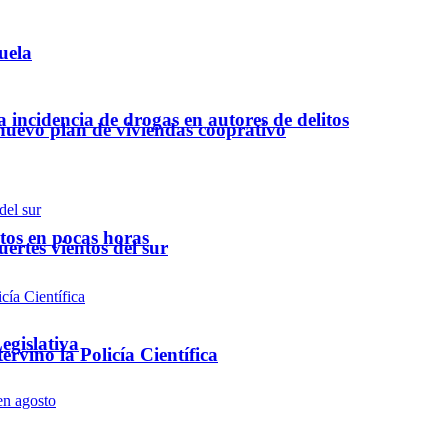
uela
a incidencia de drogas en autores de delitos
 nuevo plan de viviendas cooprativo
ntos en pocas horas
ertes vientos del sur
egislativa
rvino la Policía Científica