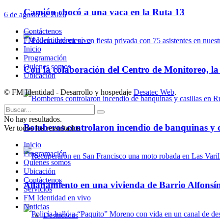
Camión chocó a una vaca en la Ruta 13
6 de agosto de 2026
Contáctenos
FM Identidad en vivo
Inicio
Programación
Quienes somos
Con la colaboración del Centro de Monitoreo, l
Ubicación
© FM Identidad - Desarrollo y hospedaje
Desatec Web
.
No hay resultados.
Bomberos controlaron incendio de banquinas y c
Ver todos los ressultados
Inicio
Programación
Quienes somos
Ubicación
Contáctenos
Allanamiento en una vivienda de Barrio Alfonsín
Servicios
FM Identidad en vivo
Noticias
Destacadas