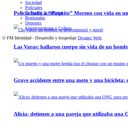
Sociedad
Policiales
Policía halló a “Paquito” Moreno con vida en u
Política y Actualidad
Regionales
Deportes
Entretenimiento y Cultura
© FM Identidad - Desarrollo y hospedaje
Desatec Web
.
Las Varas: hallaron cuerpo sin vida de un homb
Grave accidente entre una moto y una bicicleta: 
Alicia: detienen a una pareja que utilizaba un