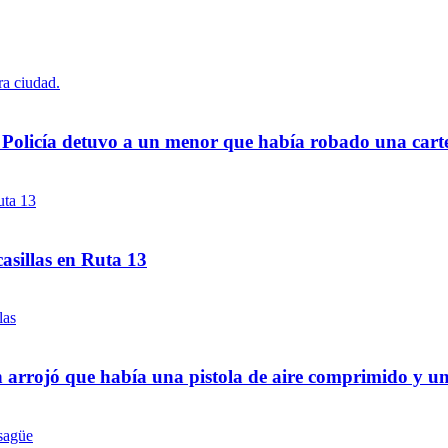
a Policía detuvo a un menor que había robado una cart
asillas en Ruta 13
 arrojó que había una pistola de aire comprimido y u