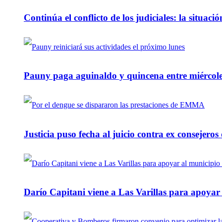
Continúa el conflicto de los judiciales: la situaci
Pauny paga aguinaldo y quincena entre miércole
Justicia puso fecha al juicio contra ex consejeros
Darío Capitani viene a Las Varillas para apoyar a