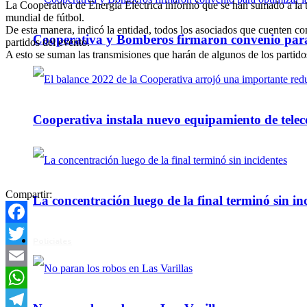
La Cooperativa de Energía Eléctrica informó que se han sumado a la to
mundial de fútbol.
De esta manera, indicó la entidad, todos los asociados que cuenten c
Cooperativa y Bomberos firmaron convenio para 
partidos del evento.
A esto se suman las transmisiones que harán de algunos de los partido
Cooperativa instala nuevo equipamiento de telec
Compartir:
La concentración luego de la final terminó sin in
Facebook
Policiales
Twitter
Email
WhatsApp