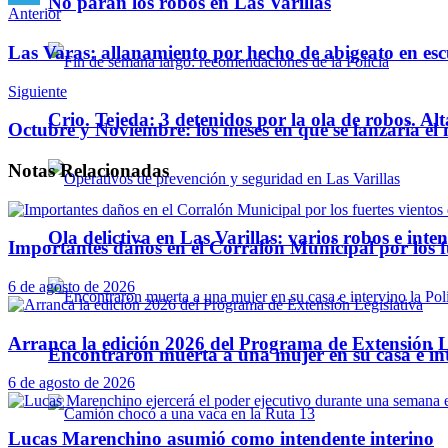
No paran los robos en Las Varillas
Anterior
Telegram
Las Varas: allanamiento por hecho de abigeato en esc
Siguiente
Crio. Tejeda: 3 detenidos por la ola de robos. Alt
Octubre y Noviembre: los meses en que se lanzaría el
Notas
Relacionadas
Ola delictiva en Las Varillas: varios robos e inte
Importantes daños en el Corralón Municipal por los fu
6 de agosto de 2026
Arranca la edición 2026 del Programa de Extensión L
Encontraron muerta a una mujer en su casa e inte
6 de agosto de 2026
Lucas Marenchino asumió como intendente interino