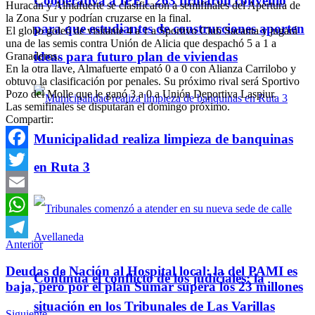
Cooperativa a IPET 263 firmaron convenio
Huracán y Almafuerte se clasificaron a semifinales del Apertura de
la Zona Sur y podrían cruzarse en la final.
para que estudiantes de construcciones aporten
El globo goleó de visitante 4 a 1 a Sportivo Club Sacanta y jugará
una de las semis contra Unión de Alicia que despachó 5 a 1 a
ideas para futuro plan de viviendas
Granaderos.
En la otra llave, Almafuerte empató 0 a 0 con Alianza Carrilobo y
obtuvo la clasificación por penales. Su próximo rival será Sportivo
Pozo del Molle que le ganó 3 a 0 a Unión Deportiva Laspiur.
Las semifinales se disputarán el domingo próximo.
Compartir:
Municipalidad realiza limpieza de banquinas
Facebook
en Ruta 3
Twitter
Email
WhatsApp
Anterior
Telegram
Deudas de Nación al Hospital local: la del PAMI es
Continúa el conflicto de los judiciales: la
baja, pero por el plan Sumar supera los 23 millones
situación en los Tribunales de Las Varillas
Siguiente