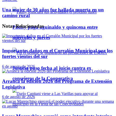
Una mujer de 30 años fue hallada muerta en un
camino rural
Notas
Relacionadas
Pauny paga aguinaldo y quincena entre
miércoles y jueves
Importantes daños en el Corralón Municipal por los
fuertes vientos del sur
6 de agosto de 2026
Justicia puso fecha al juicio contra ex
consejeros de la Cooperativa
Arranca la edición 2026 del Programa de Extensión
Legislativa
6 de agosto de 2026