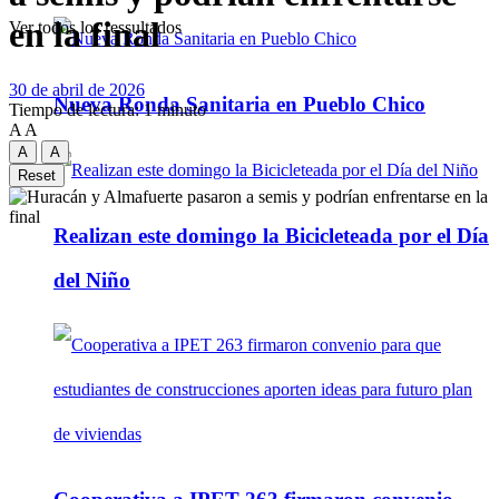
en la final
Ver todos los ressultados
30 de abril de 2026
Nueva Ronda Sanitaria en Pueblo Chico
Tiempo de lectura: 1 minuto
A
A
A
A
Reset
Realizan este domingo la Bicicleteada por el Día
del Niño