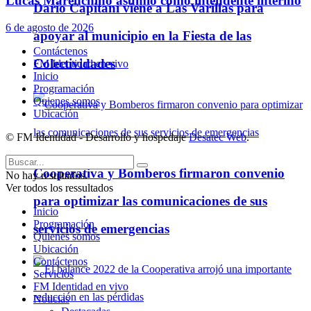
Lucas Marenchino asumió como intendente interino
Darío Capitani viene a Las Varillas para
6 de agosto de 2026
apoyar al municipio en la Fiesta de las
Contáctenos
Colectividades
FM Identidad en vivo
Inicio
Programación
Quienes somos
Ubicación
© FM Identidad - Desarrollo y hospedaje
Desatec Web
.
Cooperativa y Bomberos firmaron convenio
No hay resultados.
Ver todos los ressultados
para optimizar las comunicaciones de sus
Inicio
Programación
servicios de emergencias
Quienes somos
Ubicación
Contáctenos
Servicios
FM Identidad en vivo
Noticias