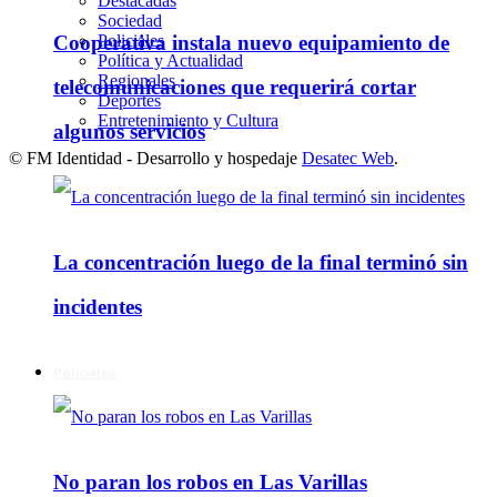
Destacadas
Sociedad
Policiales
Cooperativa instala nuevo equipamiento de
Política y Actualidad
Regionales
telecomunicaciones que requerirá cortar
Deportes
Entretenimiento y Cultura
algunos servicios
© FM Identidad - Desarrollo y hospedaje
Desatec Web
.
La concentración luego de la final terminó sin
incidentes
Policiales
No paran los robos en Las Varillas