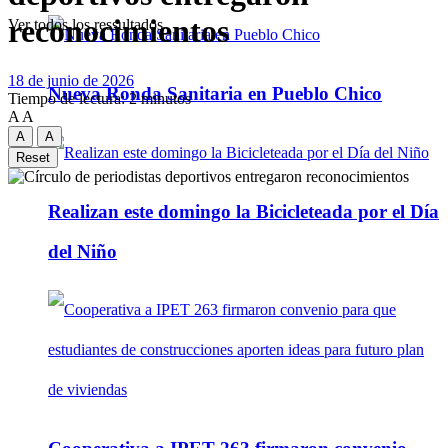
reconocimientos
Ver todos los ressultados
18 de junio de 2026
Nueva Ronda Sanitaria en Pueblo Chico
Tiempo de lectura: 2 minutos
A
A
A
A
Reset
Realizan este domingo la Bicicleteada por el Día
del Niño