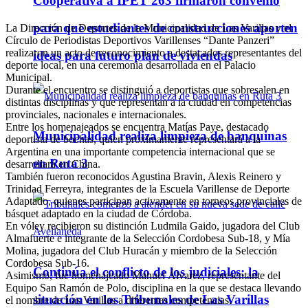
Cooperativa a IPET 263 firmaron convenio
para que estudiantes de construcciones aporten
La Dirección de Deportes de la Municipalidad de Las Varillas y el
Círculo de Periodistas Deportivos Varillenses “Dante Panzeri”
realizaron un acto de reconocimiento a destacados representantes del
ideas para futuro plan de viviendas
deporte local, en una ceremonia desarrollada en el Palacio
Municipal.
Durante el encuentro se distinguió a deportistas que sobresalen en
distintas disciplinas y que representan a la ciudad en competencias
provinciales, nacionales e internacionales.
Entre los homenajeados se encuentra Matías Paye, destacado
Municipalidad realiza limpieza de banquinas
deportista de bochas, quien próximamente representará a la
Argentina en una importante competencia internacional que se
en Ruta 3
desarrollará en China.
También fueron reconocidos Agustina Bravin, Alexis Reinero y
Trinidad Ferreyra, integrantes de la Escuela Varillense de Deporte
Adaptado, quienes participan activamente en torneos provinciales de
básquet adaptado en la ciudad de Córdoba.
En vóley recibieron su distinción Ludmila Gaido, jugadora del Club
Almafuerte e integrante de la Selección Cordobesa Sub-18, y Mía
Molina, jugadora del Club Huracán y miembro de la Selección
Cordobesa Sub-16.
Continúa el conflicto de los judiciales: la
Asimismo, fue homenajeado Manuel Álvarez, representante del
Equipo San Ramón de Polo, disciplina en la que se destaca llevando
situación en los Tribunales de Las Varillas
el nombre de Las Varillas a diferentes competencias.