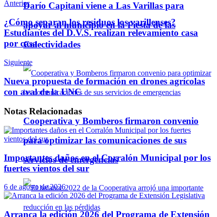
Anterior
Darío Capitani viene a Las Varillas para
Telegram
¿Cómo separan los residuos los varillenses?
apoyar al municipio en la Fiesta de las
Estudiantes del D.V.S. realizan relevamiento casa
por casa
Colectividades
Siguiente
Nueva propuesta de formación en drones agrícolas
con aval de la UNC
Notas
Relacionadas
Cooperativa y Bomberos firmaron convenio
para optimizar las comunicaciones de sus
Importantes daños en el Corralón Municipal por los
servicios de emergencias
fuertes vientos del sur
6 de agosto de 2026
Arranca la edición 2026 del Programa de Extensión