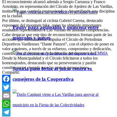
El reconocimiento alcanzó además a Sergio Carranza y Franco
Arnoletto, en representación del Círculo de Ajedrez de Las Varillas,
institución que continúa promoviendo y desarrollando esta disciplina
en la ciudad.
Por último, se distinguió al ciclista Gabriel Carena, destacado
exponente del mountain bike, quien ha obtenido importantes
Pauny paga aguinaldo y quincena entre
resultados representando a Las Varillas en distintas competencias.
Cabe destacar que este tipo de reconocimientos forman parte de las
miércoles y jueves
acciones que habitualmente impulsa el Círculo de Periodistas
Deportivos Varillenses “Dante Panzeri”, con el objetivo de poner en
valor a quienes, a través de su esfuerzo, compromiso y dedicación,
contribuyen al crecimiento y la difusión del deporte local.
Desde la Municipalidad y el Círculo felicitaron a todos los
homenajeados, destacando que su perseverancia y pasión
constituyen un ejemplo para las nuevas generaciones.
Justicia puso fecha al juicio contra ex
Compartir:
consejeros de la Cooperativa
Facebook
Twitter
Email
WhatsApp