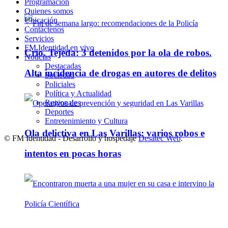
Programación
Quienes somos
Ubicación
Contáctenos
Servicios
FM Identidad en vivo
Crio. Tejeda: 3 detenidos por la ola de robos.
Noticias
Destacadas
Alta incidencia de drogas en autores de delitos
Sociedad
Policiales
Política y Actualidad
Regionales
Deportes
Entretenimiento y Cultura
Ola delictiva en Las Varillas: varios robos e
© FM Identidad - Desarrollo y hospedaje
Desatec Web
.
intentos en pocas horas