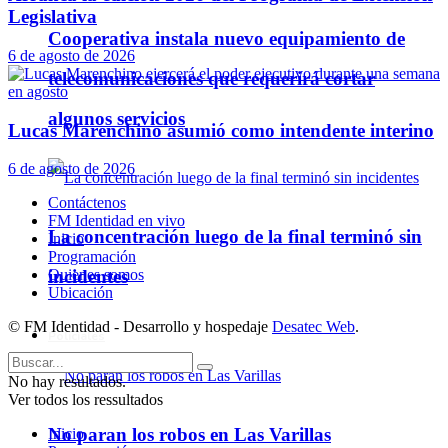
Legislativa
Cooperativa instala nuevo equipamiento de
6 de agosto de 2026
telecomunicaciones que requerirá cortar
algunos servicios
Lucas Marenchino asumió como intendente interino
6 de agosto de 2026
Contáctenos
FM Identidad en vivo
La concentración luego de la final terminó sin
Inicio
Programación
incidentes
Quienes somos
Ubicación
© FM Identidad - Desarrollo y hospedaje
Desatec Web
.
Policiales
No hay resultados.
Ver todos los ressultados
No paran los robos en Las Varillas
Inicio