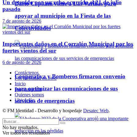
Un detenido por un robo ocurrido el 21 de julio
Darío Capitani viene a Las Varillas para
pasado
apoyar al municipio en la Fiesta de las
7 de agosto de 2026
Colectividades
Importantes daños en el Corralón Municipal por los
fuertes vientos del sur
6 de agosto de 2026
Contáctenos
Cooperativa y Bomberos firmaron convenio
FM Identidad en vivo
Inicio
para optimizar las comunicaciones de sus
Programación
Quienes somos
servicios de emergencias
Ubicación
© FM Identidad - Desarrollo y hospedaje
Desatec Web
.
No hay resultados.
Ver todos los ressultados