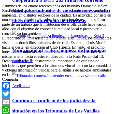
Cooperativa a IPET 263 firmaron convenio
Alumnos de los cuatro terceros años del Instituto Dalmacio Vélez
para que estudiantes de construcciones aporten
Sarsfield de Las Varillas se encuentran realizando un relevamiento
ambiental en distintos sectores de la ciudad. La actividad consiste en
una encuesta domiciliaria sobre la separación de residuos y forma
ideas para futuro plan de viviendas
parte de un trabajo que la institución desarrolla desde hace varios
años con el objetivo de conocer la realidad local y promover la
concientización ambiental.
El recorrido se lleva adelante por etapas. Este jueves, los estudiantes
visitan los domicilios ubicados desde calle Escribano Luis Morelli
hacia el oeste, en dirección al Club Hípico. En tanto, el próximo
Municipalidad realiza limpieza de banquinas
lunes completarán la tarea en el sector comprendido desde esa
misma arteria hacia el este, en dirección a la Ruta Provincial 13.
en Ruta 3
Desde la institución destacaron la importancia de este tipo de
iniciativas, que permiten a los alumnos vincularse con la comunidad
y obtener información valiosa para el análisis de hábitos ambientales
en la ciudad.
Compartir:
Facebook
Continúa el conflicto de los judiciales: la
Twitter
Email
situación en los Tribunales de Las Varillas