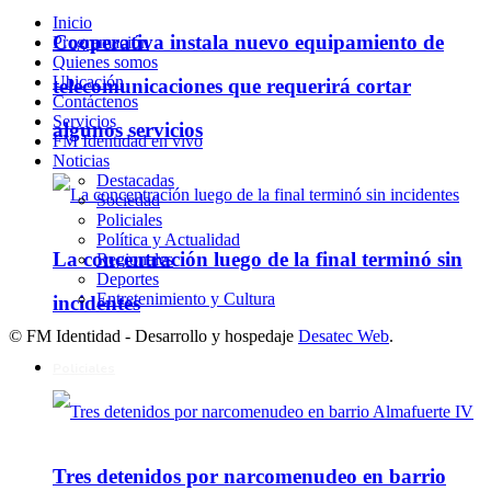
Inicio
Cooperativa instala nuevo equipamiento de
Programación
Quienes somos
Ubicación
telecomunicaciones que requerirá cortar
Contáctenos
Servicios
algunos servicios
FM Identidad en vivo
Noticias
Destacadas
Sociedad
Policiales
Política y Actualidad
La concentración luego de la final terminó sin
Regionales
Deportes
Entretenimiento y Cultura
incidentes
© FM Identidad - Desarrollo y hospedaje
Desatec Web
.
Policiales
Tres detenidos por narcomenudeo en barrio