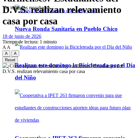
D.V.S. realizan relevamiento
Ver todos los ressultados
casa por casa
Nueva Ronda Sanitaria en Pueblo Chico
18 de junio de 2026
Tiempo de lectura: 1 minuto
A
A
A
A
Reset
Realizan este domingo la Bicicleteada por el Día
del Niño