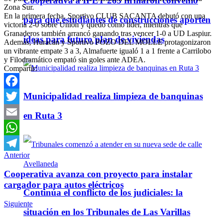
Cooperativa a IPET 263 firmaron convenio
Zona Sur.
En la primera fecha, Sportivo CLUB SACANTA debutó con una
para que estudiantes de construcciones aporten
victoria 2-0 sobre Unión y quedó como líder, mientras que
Granaderos también arrancó ganando tras vencer 1-0 a UD Laspiur.
ideas para futuro plan de viviendas
Además, Huracán y Sportivo POZO DEL MOLLE protagonizaron
un vibrante empate 3 a 3, Almafuerte igualó 1 a 1 frente a Carrilobo
y Filodramático empató sin goles ante ADEA.
Compartir:
Municipalidad realiza limpieza de banquinas
Facebook
Twitter
en Ruta 3
Email
WhatsApp
Anterior
Telegram
Cooperativa avanza con proyecto para instalar
cargador para autos eléctricos
Continúa el conflicto de los judiciales: la
Siguiente
situación en los Tribunales de Las Varillas