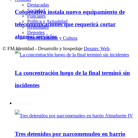
Destacadas
Sociedad
Cooperativa instala nuevo equipamiento de
Policiales
Política y Actualidad
telecomunicaciones que requerirá cortar
Regionales
Deportes
algunos servicios
Entretenimiento y Cultura
© FM Identidad - Desarrollo y hospedaje
Desatec Web
.
La concentración luego de la final terminó sin
incidentes
Policiales
Tres detenidos por narcomenudeo en barrio