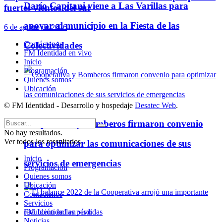
Darío Capitani viene a Las Varillas para
fuertes vientos del sur
apoyar al municipio en la Fiesta de las
6 de agosto de 2026
Contáctenos
Colectividades
FM Identidad en vivo
Inicio
Programación
Quienes somos
Ubicación
© FM Identidad - Desarrollo y hospedaje
Desatec Web
.
Cooperativa y Bomberos firmaron convenio
No hay resultados.
Ver todos los ressultados
para optimizar las comunicaciones de sus
Inicio
servicios de emergencias
Programación
Quienes somos
Ubicación
Contáctenos
Servicios
FM Identidad en vivo
Noticias