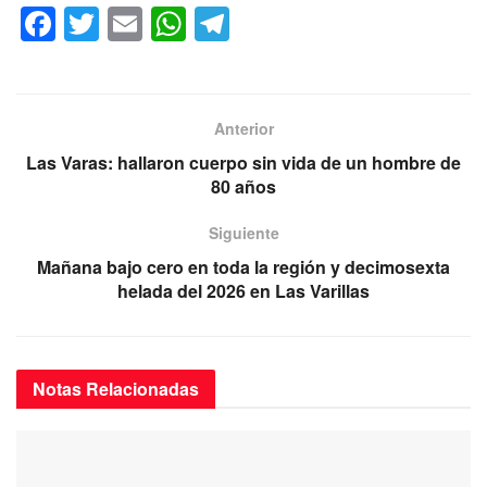
F
T
E
W
T
a
wi
m
h
el
c
tt
ail
at
e
e
er
s
gr
Anterior
b
A
a
Las Varas: hallaron cuerpo sin vida de un hombre de
o
p
m
80 años
o
p
Siguiente
k
Mañana bajo cero en toda la región y decimosexta
helada del 2026 en Las Varillas
Notas
Relacionadas