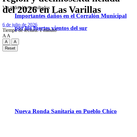
del 2026 en Las Varillas
Ver todos los ressultados
Importantes daños en el Corralón Municipal
6 de julio de 2026
por los fuertes vientos del sur
Tiempo de lectura: 1 minuto
A
A
A
A
Reset
Nueva Ronda Sanitaria en Pueblo Chico