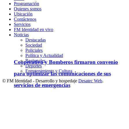
Programación
Quienes somos
Ubicación
Contáctenos
Servicios
FM Identidad en vivo
Noticias
Destacadas
Sociedad
Policiales
Política y Actualidad
Regionales
Cooperativa y Bomberos firmaron convenio
Deportes
Entretenimiento y Cultura
para optimizar las comunicaciones de sus
© FM Identidad - Desarrollo y hospedaje
Desatec Web
.
servicios de emergencias