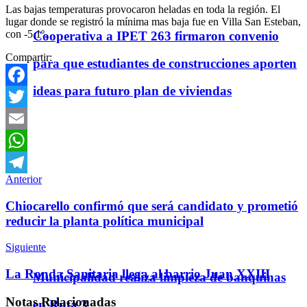
Las bajas temperaturas provocaron heladas en toda la región. El
lugar donde se registró la mínima mas baja fue en Villa San Esteban,
con -5.1º.
Cooperativa a IPET 263 firmaron convenio
Compartir:
para que estudiantes de construcciones aporten
ideas para futuro plan de viviendas
Facebook
Twitter
Email
WhatsApp
Anterior
Telegram
Chiocarello confirmó que será candidato y prometió
reducir la planta política municipal
Siguiente
La Ronda Sanitaria llega al barrio Juan XXIII
Municipalidad realiza limpieza de banquinas
Notas
Relacionadas
en Ruta 3