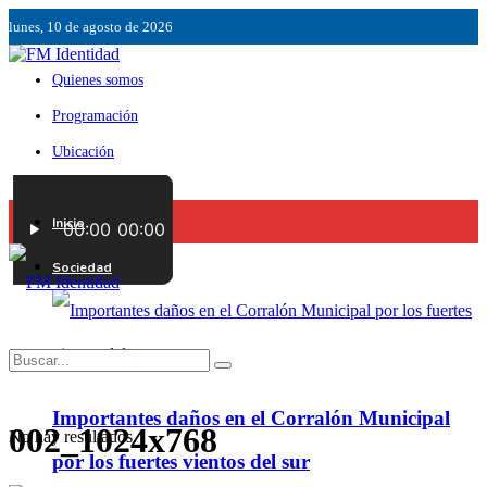
lunes, 10 de agosto de 2026
Quienes somos
Programación
Ubicación
Servicios
Inicio
Contáctenos
Sociedad
Importantes daños en el Corralón Municipal
002_1024x768
No hay resultados.
por los fuertes vientos del sur