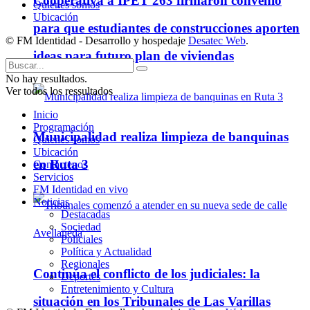
Cooperativa a IPET 263 firmaron convenio
Quienes somos
Ubicación
para que estudiantes de construcciones aporten
© FM Identidad - Desarrollo y hospedaje
Desatec Web
.
ideas para futuro plan de viviendas
No hay resultados.
Ver todos los ressultados
Inicio
Programación
Municipalidad realiza limpieza de banquinas
Quienes somos
Ubicación
en Ruta 3
Contáctenos
Servicios
FM Identidad en vivo
Noticias
Destacadas
Sociedad
Policiales
Política y Actualidad
Regionales
Continúa el conflicto de los judiciales: la
Deportes
Entretenimiento y Cultura
situación en los Tribunales de Las Varillas