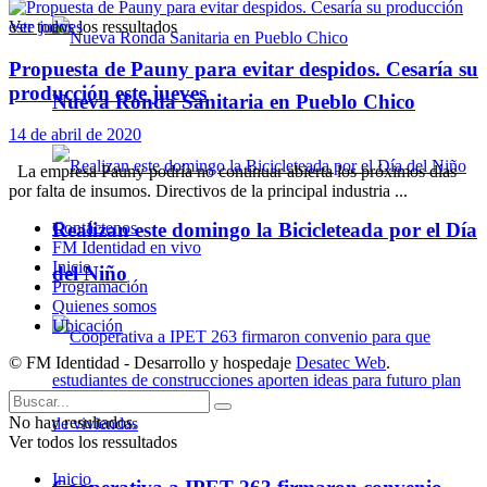
Ver todos los ressultados
Propuesta de Pauny para evitar despidos. Cesaría su
producción este jueves
Nueva Ronda Sanitaria en Pueblo Chico
14 de abril de 2020
La empresa Pauny podría no continuar abierta los próximos días
por falta de insumos. Directivos de la principal industria ...
Realizan este domingo la Bicicleteada por el Día
Contáctenos
FM Identidad en vivo
Inicio
del Niño
Programación
Quienes somos
Ubicación
© FM Identidad - Desarrollo y hospedaje
Desatec Web
.
No hay resultados.
Ver todos los ressultados
Inicio