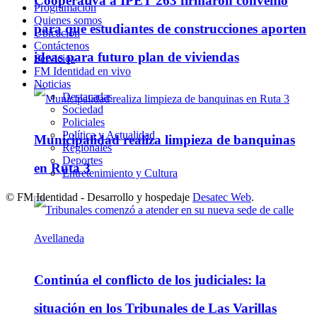
Cooperativa a IPET 263 firmaron convenio
Programación
Quienes somos
para que estudiantes de construcciones aporten
Ubicación
Contáctenos
ideas para futuro plan de viviendas
Servicios
FM Identidad en vivo
Noticias
Destacadas
Sociedad
Policiales
Política y Actualidad
Municipalidad realiza limpieza de banquinas
Regionales
Deportes
en Ruta 3
Entretenimiento y Cultura
© FM Identidad - Desarrollo y hospedaje
Desatec Web
.
Continúa el conflicto de los judiciales: la
situación en los Tribunales de Las Varillas