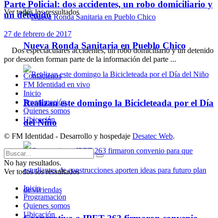
Parte Policial: dos accidentes, un robo domiciliario y
Ver todos los ressultados
un detenido
27 de febrero de 2017
Nueva Ronda Sanitaria en Pueblo Chico
Dos espectaculares accidentes, un robo domiciliario y un detenido
por desorden forman parte de la información del parte ...
Contáctenos
FM Identidad en vivo
Inicio
Realizan este domingo la Bicicleteada por el Día
Programación
Quienes somos
Ubicación
del Niño
© FM Identidad - Desarrollo y hospedaje
Desatec Web
.
No hay resultados.
Ver todos los ressultados
Inicio
Programación
Quienes somos
Ubicación