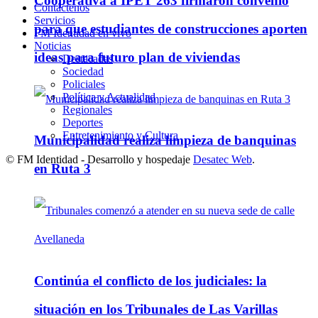
Cooperativa a IPET 263 firmaron convenio
Contáctenos
Servicios
para que estudiantes de construcciones aporten
FM Identidad en vivo
Noticias
ideas para futuro plan de viviendas
Destacadas
Sociedad
Policiales
Política y Actualidad
Regionales
Deportes
Entretenimiento y Cultura
Municipalidad realiza limpieza de banquinas
© FM Identidad - Desarrollo y hospedaje
Desatec Web
.
en Ruta 3
Continúa el conflicto de los judiciales: la
situación en los Tribunales de Las Varillas