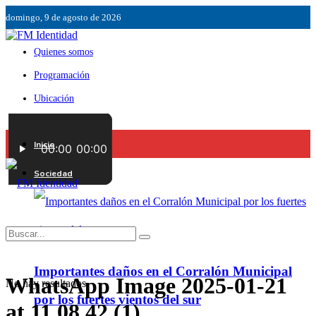
domingo, 9 de agosto de 2026
Quienes somos
Programación
Ubicación
Servicios
Inicio
Contáctenos
Sociedad
Importantes daños en el Corralón Municipal
WhatsApp Image 2025-01-21
No hay resultados.
por los fuertes vientos del sur
at 11.08.42 (1)