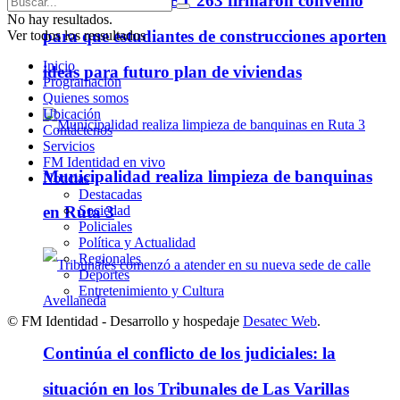
Cooperativa a IPET 263 firmaron convenio
No hay resultados.
para que estudiantes de construcciones aporten
Ver todos los ressultados
Inicio
ideas para futuro plan de viviendas
Programación
Quienes somos
Ubicación
Contáctenos
Servicios
FM Identidad en vivo
Municipalidad realiza limpieza de banquinas
Noticias
Destacadas
Sociedad
en Ruta 3
Policiales
Política y Actualidad
Regionales
Deportes
Entretenimiento y Cultura
© FM Identidad - Desarrollo y hospedaje
Desatec Web
.
Continúa el conflicto de los judiciales: la
situación en los Tribunales de Las Varillas