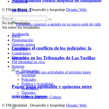
Municipalidad realiza limpieza de banquinas
Ubicación
en Ruta 3
© FM Identidad - Desarrollo y hospedaje
Desatec Web
.
No hay resultados.
Ver todos los ressultados
Inicio
Programación
Quienes somos
Continúa el conflicto de los judiciales: la
Ubicación
Contáctenos
situación en los Tribunales de Las Varillas
Servicios
FM Identidad en vivo
Noticias
Destacadas
Sociedad
Policiales
Política y Actualidad
Pauny paga aguinaldo y quincena entre
Regionales
Deportes
miércoles y jueves
Entretenimiento y Cultura
© FM Identidad - Desarrollo y hospedaje
Desatec Web
.