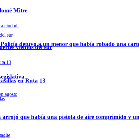
olomé Mitre
a Policía detuvo a un menor que había robado una cart
ertes vientos del sur
egislativa
asillas en Ruta 13
 arrojó que había una pistola de aire comprimido y u