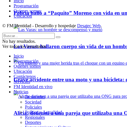
Inicio
Programación
Quienes somos
Policía halló a “Paquito” Moreno con vida en u
Ubicación
© FM Identidad - Desarrollo y hospedaje
Desatec Web
.
No hay resultados.
Las Varas: hallaron cuerpo sin vida de un homb
Ver todos los ressultados
Inicio
Programación
Quienes somos
Ubicación
Contáctenos
Grave accidente entre una moto y una bicicleta: 
Servicios
FM Identidad en vivo
Noticias
Destacadas
Sociedad
Policiales
Política y Actualidad
Alicia: detienen a una pareja que utilizaba un
Regionales
Deportes