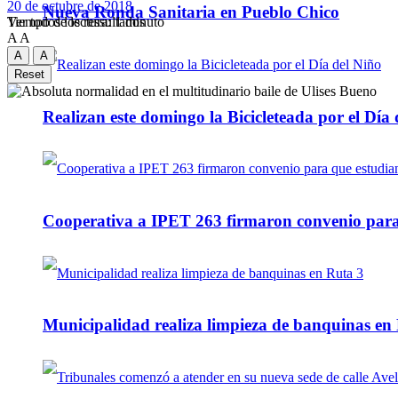
20 de octubre de 2018
Nueva Ronda Sanitaria en Pueblo Chico
Tiempo de lectura: 1 minuto
Ver todos los ressultados
A
A
A
A
Reset
Realizan este domingo la Bicicleteada por el Día 
Cooperativa a IPET 263 firmaron convenio para q
Municipalidad realiza limpieza de banquinas en