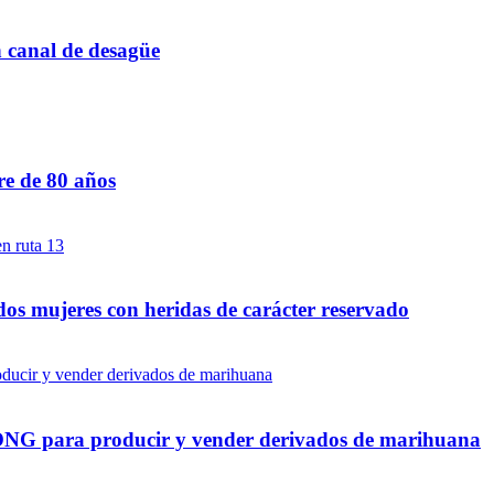
n canal de desagüe
re de 80 años
dos mujeres con heridas de carácter reservado
a ONG para producir y vender derivados de marihuana