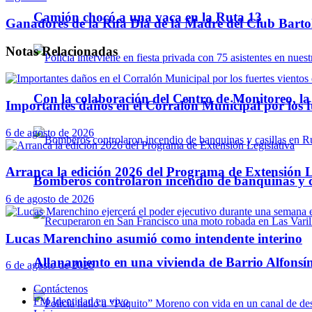
Camión chocó a una vaca en la Ruta 13
Ganadores de la Rifa Día de la Madre del Club Bart
Notas
Relacionadas
Con la colaboración del Centro de Monitoreo, l
Importantes daños en el Corralón Municipal por los fu
6 de agosto de 2026
Arranca la edición 2026 del Programa de Extensión L
Bomberos controlaron incendio de banquinas y c
6 de agosto de 2026
Lucas Marenchino asumió como intendente interino
Allanamiento en una vivienda de Barrio Alfonsín
6 de agosto de 2026
Contáctenos
FM Identidad en vivo