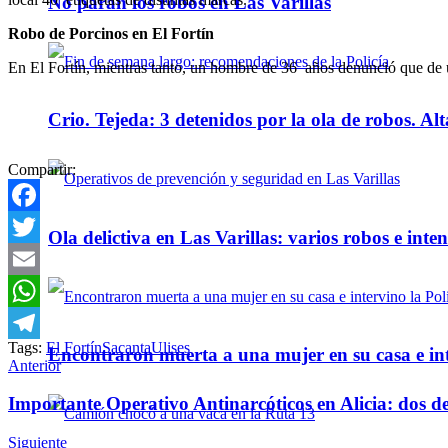
No paran los robos en Las Varillas
Robo de Porcinos en El Fortín
En El Fortín, mientras tanto, un hombre de 36 años denunció que de u
Crio. Tejeda: 3 detenidos por la ola de robos. Alt
Compartir:
Facebook
Ola delictiva en Las Varillas: varios robos e inte
Twitter
Email
WhatsApp
Tags:
El Fortín
Sacanta
Ulises
Encontraron muerta a una mujer en su casa e inte
Telegram
Anterior
Importante Operativo Antinarcóticos en Alicia: dos d
Siguiente