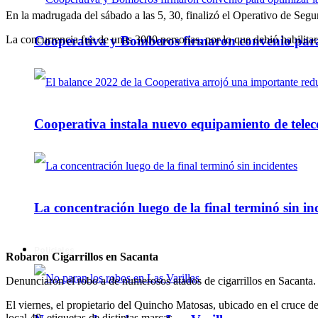
En la madrugada del sábado a las 5, 30, finalizó el Operativo de Segu
La concurrencia fue de unas 3000 personas, por lo que debió habilitarse 
Cooperativa y Bomberos firmaron convenio para 
Cooperativa instala nuevo equipamiento de telec
La concentración luego de la final terminó sin in
Policiales
Robaron Cigarrillos en Sacanta
Denunciaron el robo a de numerosos atados de cigarrillos en Sacanta.
El viernes, el propietario del Quincho Matosas, ubicado en el cruce de 
local 40 etiquetas de distintas marcas.