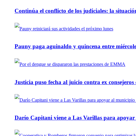
Continúa el conflicto de los judiciales: la situaci
Pauny paga aguinaldo y quincena entre miércole
Justicia puso fecha al juicio contra ex consejeros
Darío Capitani viene a Las Varillas para apoyar a