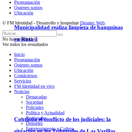
Programación
Quienes somos
Ubicación
© FM Identidad - Desarrollo y hospedaje
Desatec Web
.
Municipalidad realiza limpieza de banquinas
en Ruta 3
No hay resultados.
Ver todos los ressultados
Inicio
Programación
Quienes somos
Ubicación
Contáctenos
Servicios
FM Identidad en vivo
Noticias
Destacadas
Sociedad
Policiales
Política y Actualidad
Regionales
Continúa el conflicto de los judiciales: la
Deportes
Entretenimiento y Cultura
situación en los Tribunales de Las Varillas