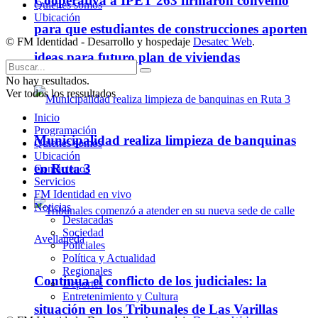
Cooperativa a IPET 263 firmaron convenio
Quienes somos
Ubicación
para que estudiantes de construcciones aporten
© FM Identidad - Desarrollo y hospedaje
Desatec Web
.
ideas para futuro plan de viviendas
No hay resultados.
Ver todos los ressultados
Inicio
Programación
Municipalidad realiza limpieza de banquinas
Quienes somos
Ubicación
en Ruta 3
Contáctenos
Servicios
FM Identidad en vivo
Noticias
Destacadas
Sociedad
Policiales
Política y Actualidad
Regionales
Continúa el conflicto de los judiciales: la
Deportes
Entretenimiento y Cultura
situación en los Tribunales de Las Varillas