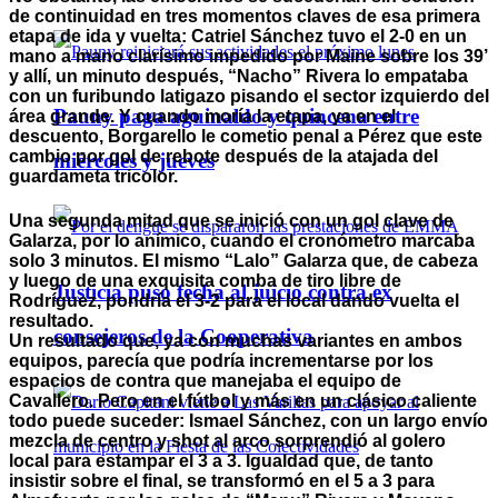
de continuidad en tres momentos claves de esa primera
etapa de ida y vuelta: Catriel Sánchez tuvo el 2-0 en un
mano a mano clarísimo impedido por Maine sobre los 39’
y allí, un minuto después, “Nacho” Rivera lo empataba
con un furibundo latigazo pisando el sector izquierdo del
Pauny paga aguinaldo y quincena entre
área grande. Y cuando moría la etapa, ya en el
descuento, Borgarello le cometio penal a Pérez que este
cambio por gol de rebote después de la atajada del
miércoles y jueves
guardameta tricolor.
Una segunda mitad que se inició con un gol clave de
Galarza, por lo anímico, cuando el cronómetro marcaba
solo 3 minutos. El mismo “Lalo” Galarza que, de cabeza
y luego de una exquisita comba de tiro libre de
Justicia puso fecha al juicio contra ex
Rodríguez, pondría el 3-2 para el local dando vuelta el
resultado.
consejeros de la Cooperativa
Un resultado que, ya con muchas variantes en ambos
equipos, parecía que podría incrementarse por los
espacios de contra que manejaba el equipo de
Cavallero. Pero en el fútbol y más en un clásico caliente
todo puede suceder: Ismael Sánchez, con un largo envío
mezcla de centro y shot al arco sorprendió al golero
local para estampar el 3 a 3. Igualdad que, de tanto
insistir sobre el final, se transformó en el 5 a 3 para