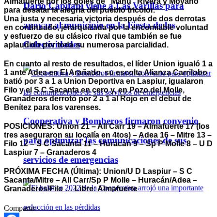
Almafuerte por los goles de “Manu” Rivera y Moyano
Darío Capitani viene a Las Varillas para
para desatar la alegría del pueblo tricolor.
Una justa y necesaria victoria después de dos derrotas
apoyar al municipio en la Fiesta de las
en continuado, jerarquizada por la encomiable voluntad
y esfuerzo de su clásico rival que también se fue
Colectividades
aplaudido por toda su numerosa parcialidad.
En cuanto al resto de resultados, el líder Union igualó 1 a
1 ante Adea en El Arañado, su escolta Alianza Carrilobo
batió por 3 a 1 a Union Deportiva en Laspiur, igualaron
Filo y el S C Sacanta en cero y, en Pozo del Molle,
Granaderos derrotó por 2 a 1 al Rojo en el debut de
Benítez para los varenses.
Cooperativa y Bomberos firmaron convenio
POSICIONES: Union 21 – All Carr 19 – Almafuerte 17 (los
tres aseguraron su localía en 4tos) – Adea 16 – Mitre 13 –
para optimizar las comunicaciones de sus
Filo 12 – S C Sacanta 11 – Huracán 9 – Sp P Molle 8 – U D
Laspiur 7 – Granaderos 4
servicios de emergencias
PRÓXIMA FECHA (Última): Union/U D Laspiur – S C
Sacanta/Mitre – All Carr/Sp P Molle – Huracán/Adea –
Granaderos/Filo … Libre: Almafuerte
Compartir: