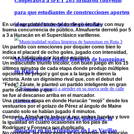
Cooperativa a IPET 263 firmaron convenio
para que estudiantes de construcciones aporten
ideas para futuro plan de viviendas
En una agradable tarde de domingo otoñal y con muy
buena concurrencia de público, Almafuerte derrotó por 5
a 3 a Huracán en el Superclásico varillense.
Un partido con emociones por doquier como bien lo
indica el placard de ocho goles, jugado con intensidad,
coraje e hidalguía por los dos equipos.
Municipalidad realiza limpieza de banquinas
Un indiscutido triunfo tricolor, con buen juego en los 15
últimos minutos de cada etapa donde produjo múltiples
en Ruta 3
opciones de pregol y gol que a la larga le dieron la
victoria. Ante un dignisimo rival que, con el debut del
“Fede” Zárate, le planteó un partido inteligente en gran
parte del mismo y que
se fue al descanso arriba en el marcador.
Una primera etapa en donde Huracán “mojó” desde los
vestuarios por el golazo de Pérez al ángulo de Maine
cuando solo se habían jugado 4 minutos.
Después, Almafuerte lo buscó por ambas bandas y tuvo
Continúa el conflicto de los judiciales: la
la igualdad en cuatro ocasiones en los pies de
Rodríguez y Fonseca por duplicado.
situación en los Tribunales de Las Varillas
No obstante, las emociones se sucederían sin solución