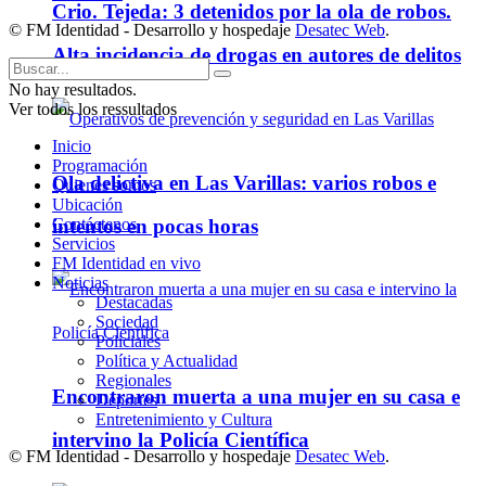
Crio. Tejeda: 3 detenidos por la ola de robos.
© FM Identidad - Desarrollo y hospedaje
Desatec Web
.
Alta incidencia de drogas en autores de delitos
No hay resultados.
Ver todos los ressultados
Inicio
Programación
Ola delictiva en Las Varillas: varios robos e
Quienes somos
Ubicación
Contáctenos
intentos en pocas horas
Servicios
FM Identidad en vivo
Noticias
Destacadas
Sociedad
Policiales
Política y Actualidad
Regionales
Encontraron muerta a una mujer en su casa e
Deportes
Entretenimiento y Cultura
intervino la Policía Científica
© FM Identidad - Desarrollo y hospedaje
Desatec Web
.