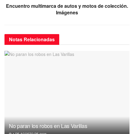
k
Encuentro multimarca de autos y motos de colección.
Imágenes
Notas
Relacionadas
No paran los robos en Las Varillas
4 DE AGOSTO DE 2026