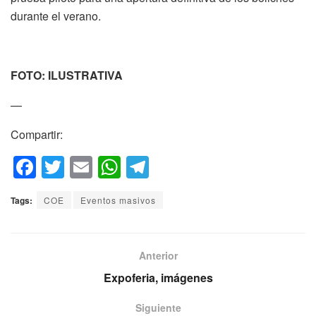
durante el verano.
FOTO: ILUSTRATIVA
—
Compartir:
F
T
E
W
T
a
wi
m
h
el
Tags:
COE
Eventos masivos
c
tt
ail
at
e
e
er
s
gr
b
A
a
Anterior
o
p
m
Expoferia, imágenes
o
p
Siguiente