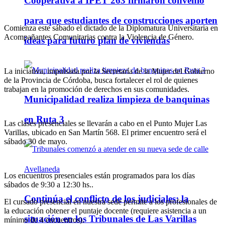
Cooperativa a IPET 263 firmaron convenio
para que estudiantes de construcciones aporten
Comienza este sábado el dictado de la Diplomatura Universitaria en
Acompañantes Comunitarias contra la Violencia de Género.
ideas para futuro plan de viviendas
La iniciativa, impulsada por la Secretaría de la Mujer del Gobierno
de la Provincia de Córdoba, busca fortalecer el rol de quienes
trabajan en la promoción de derechos en sus comunidades.
Municipalidad realiza limpieza de banquinas
en Ruta 3
Las clases presenciales se llevarán a cabo en el Punto Mujer Las
Varillas, ubicado en San Martín 568. El primer encuentro será el
sábado 30 de mayo.
Los encuentros presenciales están programados para los días
sábados de 9:30 a 12:30 hs..
Continúa el conflicto de los judiciales: la
El cursado presencial en nuestra sede permite a los profesionales de
la educación obtener el puntaje docente (requiere asistencia a un
situación en los Tribunales de Las Varillas
mínimo de 4 encuentros).