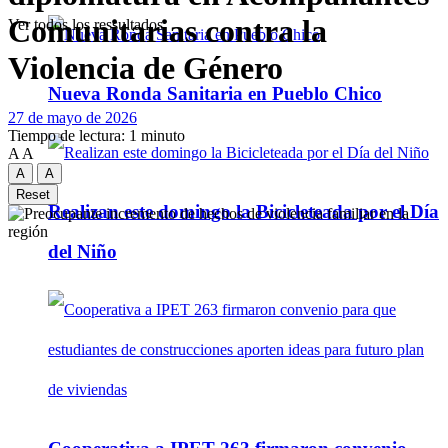
Comunitarias contra la
Ver todos los ressultados
Violencia de Género
Nueva Ronda Sanitaria en Pueblo Chico
27 de mayo de 2026
Tiempo de lectura: 1 minuto
A
A
A
A
Reset
Realizan este domingo la Bicicleteada por el Día
del Niño