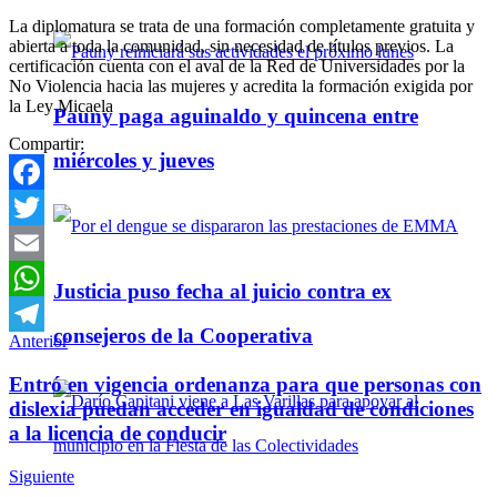
La diplomatura se trata de una formación completamente gratuita y
abierta a toda la comunidad, sin necesidad de títulos previos. La
certificación cuenta con el aval de la Red de Universidades por la
No Violencia hacia las mujeres y acredita la formación exigida por
la Ley Micaela
Pauny paga aguinaldo y quincena entre
Compartir:
miércoles y jueves
Facebook
Twitter
Email
Justicia puso fecha al juicio contra ex
WhatsApp
consejeros de la Cooperativa
Anterior
Telegram
Entró en vigencia ordenanza para que personas con
dislexia puedan acceder en igualdad de condiciones
a la licencia de conducir
Siguiente