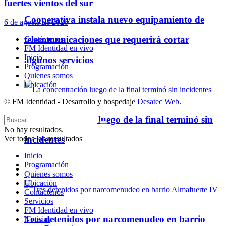
fuertes vientos del sur
Cooperativa instala nuevo equipamiento de
6 de agosto de 2026
telecomunicaciones que requerirá cortar
Contáctenos
FM Identidad en vivo
Inicio
algunos servicios
Programación
Quienes somos
Ubicación
© FM Identidad - Desarrollo y hospedaje
Desatec Web
.
La concentración luego de la final terminó sin
No hay resultados.
incidentes
Ver todos los ressultados
Inicio
Programación
Policiales
Quienes somos
Ubicación
Contáctenos
Servicios
FM Identidad en vivo
Tres detenidos por narcomenudeo en barrio
Noticias