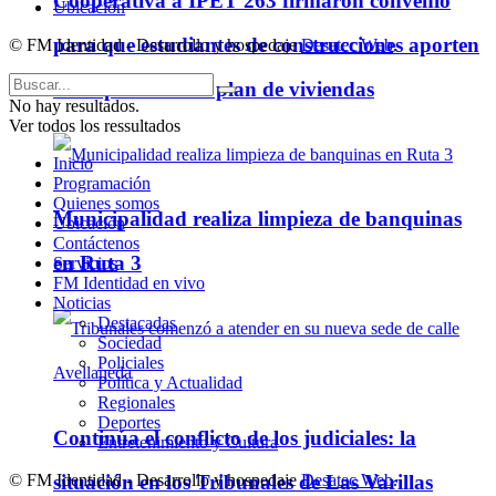
Cooperativa a IPET 263 firmaron convenio
Ubicación
para que estudiantes de construcciones aporten
© FM Identidad - Desarrollo y hospedaje
Desatec Web
.
ideas para futuro plan de viviendas
No hay resultados.
Ver todos los ressultados
Inicio
Programación
Quienes somos
Municipalidad realiza limpieza de banquinas
Ubicación
Contáctenos
en Ruta 3
Servicios
FM Identidad en vivo
Noticias
Destacadas
Sociedad
Policiales
Política y Actualidad
Regionales
Deportes
Continúa el conflicto de los judiciales: la
Entretenimiento y Cultura
situación en los Tribunales de Las Varillas
© FM Identidad - Desarrollo y hospedaje
Desatec Web
.