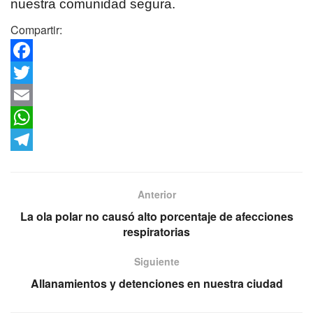
nuestra comunidad segura.
Compartir:
F
a
T
c
w
E
e
i
m
W
b
t
a
h
T
o
t
i
a
e
Anterior
o
e
l
t
l
La ola polar no causó alto porcentaje de afecciones
k
r
s
e
respiratorias
A
g
Siguiente
p
r
Allanamientos y detenciones en nuestra ciudad
p
a