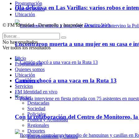
Programación
Ola delictiva en Las Varillas: varios robos e inte
Quienes somos
Ubicación
© FM Identidad - Desarrollo y hospedaje
Desatec Web
.
No hay resultados.
Encontraron muerta a una mujer en su casa e inte
Ver todos los ressultados
Inicio
Programación
Quienes somos
Ubicación
Camión chocó a una vaca en la Ruta 13
Contáctenos
Servicios
FM Identidad en vivo
Noticias
Destacadas
Sociedad
Policiales
Con la colaboración del Centro de Monitoreo, l
Política y Actualidad
Regionales
Deportes
Entretenimiento y Cultura