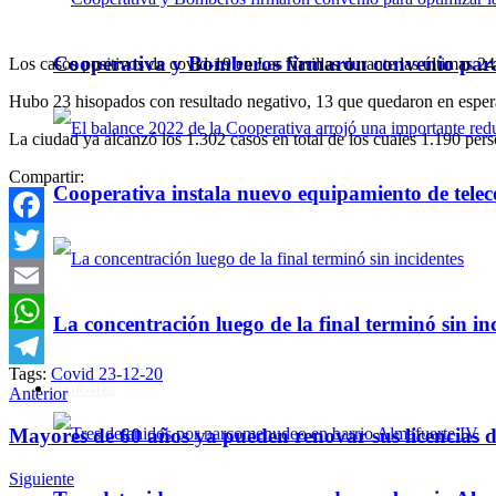
Cooperativa y Bomberos firmaron convenio para 
Los casos positivos de covid-19 en Las Varillas durante las últimas 24
Hubo 23 hisopados con resultado negativo, 13 que quedaron en espera
La ciudad ya alcanzó los 1.302 casos en total de los cuales 1.190 pers
Compartir:
Cooperativa instala nuevo equipamiento de telec
Facebook
Twitter
Email
La concentración luego de la final terminó sin in
WhatsApp
Tags:
Covid 23-12-20
Telegram
Policiales
Anterior
Mayores de 60 años ya pueden renovar sus licencias d
Siguiente