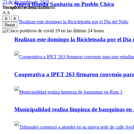
23 de diciembre de 2020
Nueva Ronda Sanitaria en Pueblo Chico
Tiempo de lectura: 1 minuto
Ver todos los ressultados
A
A
A
A
Reset
Realizan este domingo la Bicicleteada por el Día 
Cooperativa a IPET 263 firmaron convenio para q
Municipalidad realiza limpieza de banquinas en