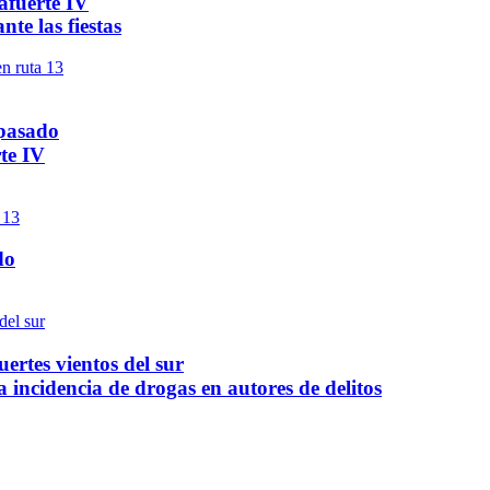
afuerte IV
te las fiestas
 pasado
te IV
do
ertes vientos del sur
a incidencia de drogas en autores de delitos