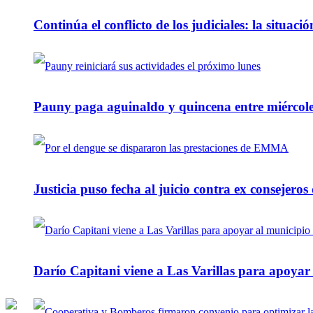
Continúa el conflicto de los judiciales: la situaci
Pauny paga aguinaldo y quincena entre miércole
Justicia puso fecha al juicio contra ex consejeros
Darío Capitani viene a Las Varillas para apoyar a