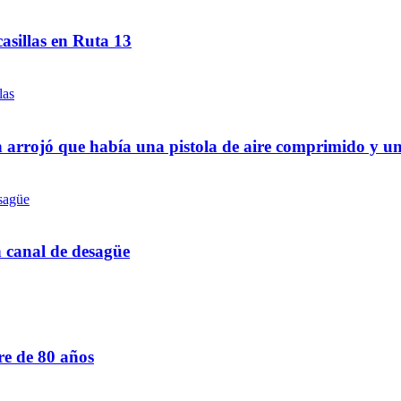
asillas en Ruta 13
 arrojó que había una pistola de aire comprimido y u
n canal de desagüe
re de 80 años