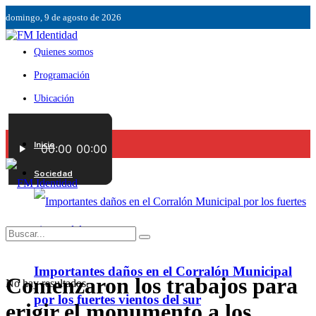
domingo, 9 de agosto de 2026
Quienes somos
Programación
Ubicación
Servicios
Inicio
Contáctenos
Sociedad
Importantes daños en el Corralón Municipal
Comenzaron los trabajos para
No hay resultados.
por los fuertes vientos del sur
erigir el monumento a los