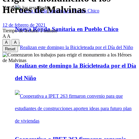
Héroes de Malvinas
Ver todos los ressultados
12 de febrero de 2021
Nueva Ronda Sanitaria en Pueblo Chico
Tiempo de lectura: 1 minuto
A
A
A
A
Reset
Realizan este domingo la Bicicleteada por el Día
del Niño