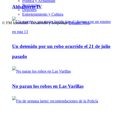
Política y Actualidad
Regionales
Almafuerte IV
Deportes
Entretenimiento y Cultura
© FM Identidad - Desarrollo y hospedaje
Desatec Web
.
Un detenido por un robo ocurrido el 21 de julio
pasado
No paran los robos en Las Varillas