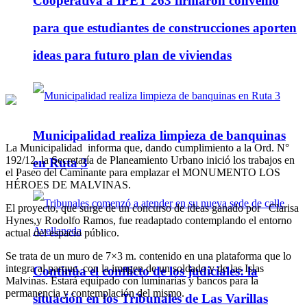
Cooperativa a IPET 263 firmaron convenio
para que estudiantes de construcciones aporten
ideas para futuro plan de viviendas
Municipalidad realiza limpieza de banquinas
La Municipalidad informa que, dando cumplimiento a la Ord. N°
192/12, la Secretaría de Planeamiento Urbano inició los trabajos en
en Ruta 3
el Paseo del Caminante para emplazar el MONUMENTO LOS
HÉROES DE MALVINAS.
El proyecto, que surge de un concurso de ideas ganado por Clarisa
Hynes,y Rodolfo Ramos, fue readaptado contemplando el entorno
actual del espacio público.
Se trata de un muro de 7×3 m. contenido en una plataforma que lo
integra al parque, con la imagen de un soldado y de las Islas
Continúa el conflicto de los judiciales: la
Malvinas. Estará equipado con luminarias y bancos para la
permanencia y contemplación del mismo.
situación en los Tribunales de Las Varillas