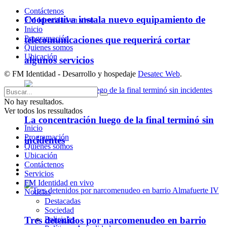
Contáctenos
Cooperativa instala nuevo equipamiento de
FM Identidad en vivo
Inicio
Programación
telecomunicaciones que requerirá cortar
Quienes somos
Ubicación
algunos servicios
© FM Identidad - Desarrollo y hospedaje
Desatec Web
.
No hay resultados.
Ver todos los ressultados
La concentración luego de la final terminó sin
Inicio
Programación
incidentes
Quienes somos
Ubicación
Contáctenos
Policiales
Servicios
FM Identidad en vivo
Noticias
Destacadas
Sociedad
Policiales
Tres detenidos por narcomenudeo en barrio