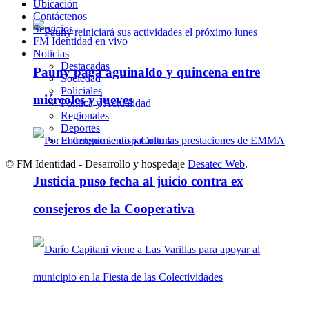
Ubicación
Contáctenos
Servicios
FM Identidad en vivo
Noticias
Destacadas
Pauny paga aguinaldo y quincena entre
Sociedad
Policiales
miércoles y jueves
Política y Actualidad
Regionales
Deportes
Entretenimiento y Cultura
© FM Identidad - Desarrollo y hospedaje
Desatec Web
.
Justicia puso fecha al juicio contra ex
consejeros de la Cooperativa