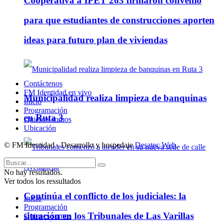
Cooperativa a IPET 263 firmaron convenio
para que estudiantes de construcciones aporten
ideas para futuro plan de viviendas
Contáctenos
FM Identidad en vivo
Municipalidad realiza limpieza de banquinas
Inicio
Programación
en Ruta 3
Quienes somos
Ubicación
© FM Identidad - Desarrollo y hospedaje
Desatec Web
.
No hay resultados.
Ver todos los ressultados
Continúa el conflicto de los judiciales: la
Inicio
Programación
situación en los Tribunales de Las Varillas
Quienes somos