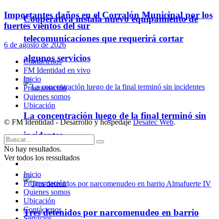
Importantes daños en el Corralón Municipal por los
Cooperativa instala nuevo equipamiento de
fuertes vientos del sur
telecomunicaciones que requerirá cortar
6 de agosto de 2026
algunos servicios
Contáctenos
FM Identidad en vivo
Inicio
Programación
Quienes somos
Ubicación
La concentración luego de la final terminó sin
© FM Identidad - Desarrollo y hospedaje
Desatec Web
.
incidentes
No hay resultados.
Ver todos los ressultados
Policiales
Inicio
Programación
Quienes somos
Ubicación
Contáctenos
Tres detenidos por narcomenudeo en barrio
Servicios