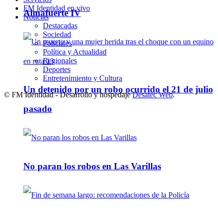
FM Identidad en vivo
Almafuerte IV
Noticias
Destacadas
Sociedad
Policiales
Política y Actualidad
Regionales
Deportes
Entretenimiento y Cultura
Un detenido por un robo ocurrido el 21 de julio
© FM Identidad - Desarrollo y hospedaje
Desatec Web
.
pasado
No paran los robos en Las Varillas