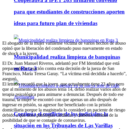
Cooperativa a IPET 263 firmaron convenio
para que estudiantes de construcciones aporten
ideas para futuro plan de viviendas
El abogado de la mujer varillense víctima de varios hechos de abuso
opinó que la liberación del condenado puso nuevamente en estado
de shock a la joven.
Municipalidad realiza limpieza de banquinas
El Dr. Juan Manuel Riveros, adelantó por FM Identidad que está
en Ruta 3
preparando la casación contra esta decisión de la jueza de San
Francisco, María Teresa Garay. “La víctima está decidida a hacerlo”,
aseguró.
El letrado recordó que la joven, que actualmente tiene 23 años pero
que al momento de los abusos tenía 14, debió realizar varios años de
terapia psicológica para animarse a denunciar. Después de todo ese
trauma, la mujer se encontró con que apenas un año después de
ingresar en prisión, su agresor fue beneficiado con la prisión
domiciliaria porque la magistrada lo consideró un paciente de riesgo
Continúa el conflicto de los judiciales: la
debido a que tiene patologías cardíacas y diabetes, además de la
posibilidad de que se contagie de coronavirus.
situación en los Tribunales de Las Varillas