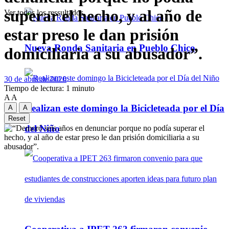
superar el hecho, y al año de
Ver todos los ressultados
estar preso le dan prisión
Nueva Ronda Sanitaria en Pueblo Chico
domiciliaria a su abusador”.
30 de abril de 2020
Tiempo de lectura: 1 minuto
A
A
Realizan este domingo la Bicicleteada por el Día
A
A
Reset
del Niño