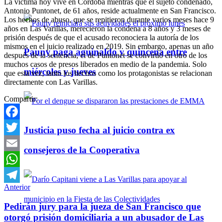
La víctima hoy vive en Córdoba mientras que el sujeto condenado,
Antonio Puntonet, de 61 años, reside actualmente en San Francisco.
Los hechos de abuso, que se repitieron durante varios meses hace 9
años en Las Varillas, merecieron la condena a 8 años y 3 meses de
prisión después de que el acusado reconociera la autoría de los
mismos en el juicio realizado en 2019. Sin embargo, apenas un año
Pauny paga aguinaldo y quincena entre
después de la sentencia, el de Puntonet se convirtió en otro de los
muchos casos de presos liberados en medio de la pandemia. Solo
miércoles y jueves
que esta vez, tanto los hechos como los protagonistas se relacionan
directamente con Las Varillas.
Compartir:
Facebook
Justicia puso fecha al juicio contra ex
Twitter
consejeros de la Cooperativa
Email
WhatsApp
Anterior
Telegram
Pedirán jury para la jueza de San Francisco que
otorgó prisión domiciliaria a un abusador de Las