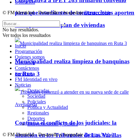
Cooperativa a IPET 263 firmaron convenio
Ubicación
para que estudiantes de construcciones aporten
© FM Identidad - Desarrollo y hospedaje
Desatec Web
.
ideas para futuro plan de viviendas
No hay resultados.
Ver todos los ressultados
Inicio
Programación
Quienes somos
Municipalidad realiza limpieza de banquinas
Ubicación
Contáctenos
en Ruta 3
Servicios
FM Identidad en vivo
Noticias
Destacadas
Sociedad
Policiales
Política y Actualidad
Regionales
Deportes
Continúa el conflicto de los judiciales: la
Entretenimiento y Cultura
situación en los Tribunales de Las Varillas
© FM Identidad - Desarrollo y hospedaje
Desatec Web
.