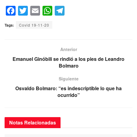
F
T
E
W
T
a
wi
m
h
el
Tags:
Covid 19-11-20
c
tt
ail
at
e
e
er
s
gr
b
A
a
Anterior
o
p
m
Emanuel Ginóbili se rindió a los pies de Leandro
Bolmaro
o
p
k
Siguiente
Osvaldo Bolmaro: “es indescriptible lo que ha
ocurrido”
Notas
Relacionadas