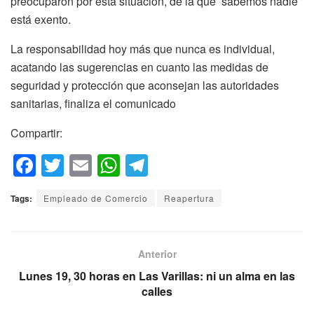
preocuparon por esta situación, de la que sabemos nadie
está exento.
La responsabilidad hoy más que nunca es individual,
acatando las sugerencias en cuanto las medidas de
seguridad y protección que aconsejan las autoridades
sanitarias, finaliza el comunicado
Compartir:
F
T
E
W
T
a
wi
m
h
el
Tags:
Empleado de Comercio
Reapertura
c
tt
ail
at
e
e
er
s
gr
b
A
a
Anterior
o
p
m
Lunes 19, 30 horas en Las Varillas: ni un alma en las
calles
o
p