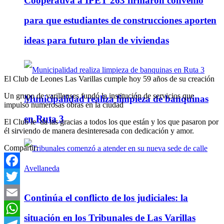
Cooperativa a IPET 263 firmaron convenio
para que estudiantes de construcciones aporten
ideas para futuro plan de viviendas
El Club de Leones Las Varillas cumple hoy 59 años de su creación
Un grupo de varillenses fundó la institución de servicios que
Municipalidad realiza limpieza de banquinas
impulsó numerosas obras en la ciudad
en Ruta 3
El Club le da las gracias a todos los que están y los que pasaron por
él sirviendo de manera desinteresada con dedicación y amor.
Compartir:
Facebook
Twitter
Continúa el conflicto de los judiciales: la
Email
situación en los Tribunales de Las Varillas