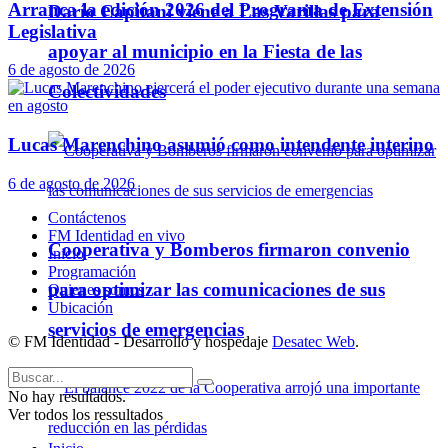
Arranca la edición 2026 del Programa de Extensión
Darío Capitani viene a Las Varillas para
Legislativa
apoyar al municipio en la Fiesta de las
6 de agosto de 2026
Colectividades
Lucas Marenchino asumió como intendente interino
6 de agosto de 2026
Contáctenos
FM Identidad en vivo
Cooperativa y Bomberos firmaron convenio
Inicio
Programación
para optimizar las comunicaciones de sus
Quienes somos
Ubicación
servicios de emergencias
© FM Identidad - Desarrollo y hospedaje
Desatec Web
.
No hay resultados.
Ver todos los ressultados