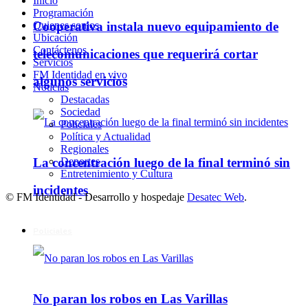
Inicio
Programación
Quienes somos
Cooperativa instala nuevo equipamiento de
Ubicación
Contáctenos
telecomunicaciones que requerirá cortar
Servicios
FM Identidad en vivo
algunos servicios
Noticias
Destacadas
Sociedad
Policiales
Política y Actualidad
Regionales
La concentración luego de la final terminó sin
Deportes
Entretenimiento y Cultura
incidentes
© FM Identidad - Desarrollo y hospedaje
Desatec Web
.
Policiales
No paran los robos en Las Varillas