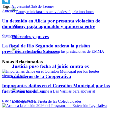
WhatsApp
Tags:
Anversario
Club de Leones
Telegram
Anterior
Un detenido en Alicia por presunta violación de
domicilio
Pauny paga aguinaldo y quincena entre
Siguiente
miércoles y jueves
La fiscal de Río Segundo ordenó la prisión
preventiva de Julio Saluzzo
Notas
Relacionadas
Justicia puso fecha al juicio contra ex
consejeros de la Cooperativa
Importantes daños en el Corralón Municipal por los
fuertes vientos del sur
6 de agosto de 2026