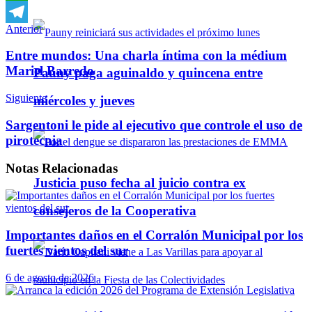
WhatsApp
Anterior
Telegram
Entre mundos: Una charla íntima con la médium
Mariel Barredo
Pauny paga aguinaldo y quincena entre
Siguiente
miércoles y jueves
Sargentoni le pide al ejecutivo que controle el uso de
pirotecnia
Notas
Relacionadas
Justicia puso fecha al juicio contra ex
consejeros de la Cooperativa
Importantes daños en el Corralón Municipal por los
fuertes vientos del sur
6 de agosto de 2026