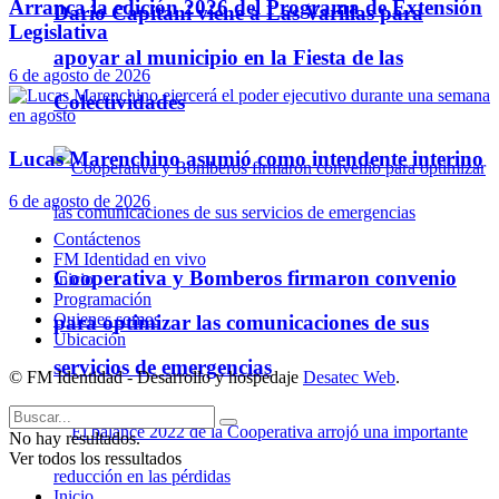
Arranca la edición 2026 del Programa de Extensión
Darío Capitani viene a Las Varillas para
Legislativa
apoyar al municipio en la Fiesta de las
6 de agosto de 2026
Colectividades
Lucas Marenchino asumió como intendente interino
6 de agosto de 2026
Contáctenos
FM Identidad en vivo
Cooperativa y Bomberos firmaron convenio
Inicio
Programación
Quienes somos
para optimizar las comunicaciones de sus
Ubicación
servicios de emergencias
© FM Identidad - Desarrollo y hospedaje
Desatec Web
.
No hay resultados.
Ver todos los ressultados
Inicio