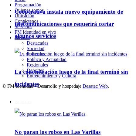
Programación
Quienes somos
Cooperativa instala nuevo equipamiento de
Ubicación
Contáctenos
telecomunicaciones que requerirá cortar
Servicios
FM Identidad en vivo
algunos servicios
Noticias
Destacadas
Sociedad
Policiales
Política y Actualidad
Regionales
Deportes
La concentración luego de la final terminó sin
Entretenimiento y Cultura
incidentes
© FM Identidad - Desarrollo y hospedaje
Desatec Web
.
Policiales
No paran los robos en Las Varillas