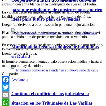
Cooperativa a IPET 263 firmaron convenio
agresión con arma blanca en la madrugada de ayer en El Fortín.
para que estudiantes de construcciones aporten
La víctima debió ser ingresada al centro de salud de aquella
localidad porque presentaba una herida en la zona del tórax.
ideas para futuro plan de viviendas
Luego fue derivado a otro nosocomio para una mejor atención.
El ataque habría ocurrido mientras se encontraba detenido en la vía
pública debido a un desperfecto mecánico en su vehículo.
En ese momento, un sujeto desconocido descendió de otro rodado y
Municipalidad realiza limpieza de banquinas
lo atacó con un arma blanca, ocasionándole la lesión abdominal.
Luego, se dio a la fuga.
en Ruta 3
El hombre permanece internado bajo observación médica y hasta el
momento no hay detenidos.
Compartir:
Facebook
Continúa el conflicto de los judiciales: la
Twitter
Email
situación en los Tribunales de Las Varillas