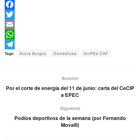
F
a
T
c
w
E
e
i
m
W
b
t
a
h
T
Tags:
Alcira Burgos
Domésticas
SinPEe CAF
o
t
i
a
e
o
e
l
t
l
Anterior
k
r
s
e
Por el corte de energía del 11 de junio: carta del CeCIP
A
g
a EPEC
p
r
Siguiente
p
a
Podios deportivos de la semana (por Fernando
m
Movalli)