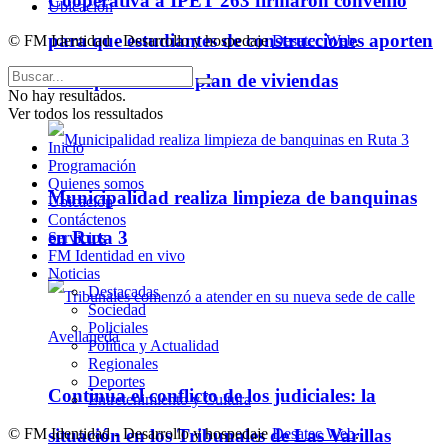
Cooperativa a IPET 263 firmaron convenio
Ubicación
para que estudiantes de construcciones aporten
© FM Identidad - Desarrollo y hospedaje
Desatec Web
.
ideas para futuro plan de viviendas
No hay resultados.
Ver todos los ressultados
Inicio
Programación
Quienes somos
Municipalidad realiza limpieza de banquinas
Ubicación
Contáctenos
en Ruta 3
Servicios
FM Identidad en vivo
Noticias
Destacadas
Sociedad
Policiales
Política y Actualidad
Regionales
Deportes
Continúa el conflicto de los judiciales: la
Entretenimiento y Cultura
situación en los Tribunales de Las Varillas
© FM Identidad - Desarrollo y hospedaje
Desatec Web
.