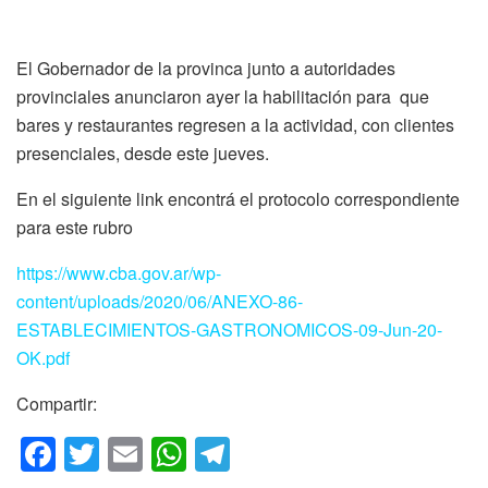
El Gobernador de la provinca junto a autoridades
provinciales anunciaron ayer la habilitación para que
bares y restaurantes regresen a la actividad, con clientes
presenciales, desde este jueves.
En el siguiente link encontrá el protocolo correspondiente
para este rubro
https://www.cba.gov.ar/wp-
content/uploads/2020/06/ANEXO-86-
ESTABLECIMIENTOS-GASTRONOMICOS-09-Jun-20-
OK.pdf
Compartir:
F
T
E
W
T