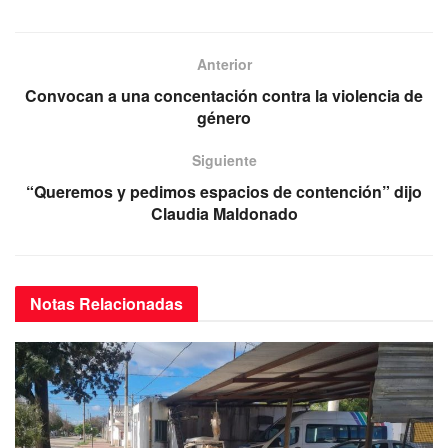
a
wi
m
h
el
c
tt
ail
at
e
e
er
s
gr
Anterior
b
A
a
Convocan a una concentación contra la violencia de
o
p
m
género
o
p
Siguiente
k
“Queremos y pedimos espacios de contención” dijo
Claudia Maldonado
Notas
Relacionadas