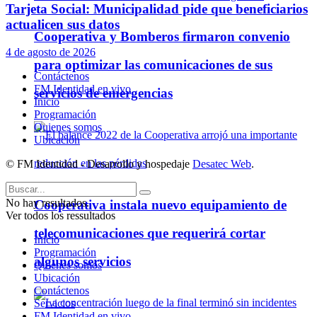
Tarjeta Social: Municipalidad pide que beneficiarios
actualicen sus datos
Cooperativa y Bomberos firmaron convenio
4 de agosto de 2026
para optimizar las comunicaciones de sus
Contáctenos
FM Identidad en vivo
servicios de emergencias
Inicio
Programación
Quienes somos
Ubicación
© FM Identidad - Desarrollo y hospedaje
Desatec Web
.
No hay resultados.
Cooperativa instala nuevo equipamiento de
Ver todos los ressultados
telecomunicaciones que requerirá cortar
Inicio
Programación
algunos servicios
Quienes somos
Ubicación
Contáctenos
Servicios
FM Identidad en vivo