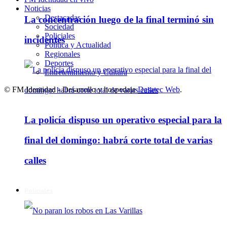
Noticias
Destacadas
La concentración luego de la final terminó sin
Sociedad
Policiales
incidentes
Política y Actualidad
Regionales
Deportes
Entretenimiento y Cultura
© FM Identidad - Desarrollo y hospedaje
Desatec Web
.
La policía dispuso un operativo especial para la
final del domingo: habrá corte total de varias
calles
Policiales