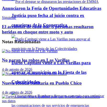
Anunciaron la Feria de Oportunidades Educativas
Justicia puso fecha al juicio contra ex
Siguiente
consejeros de la Cooperativa
El accidente de cada día: 3 personas resultaron
heridas en choque entre moto y auto
Notas
Relacionadas
No paran los robos en Las Varillas
Darío Capitani viene a Las Varillas para
4 de agosto de 2026
apoyar al municipio en la Fiesta de las
Colectividades
Nueva Ronda Sanitaria en Pueblo Chico
4 de agosto de 2026