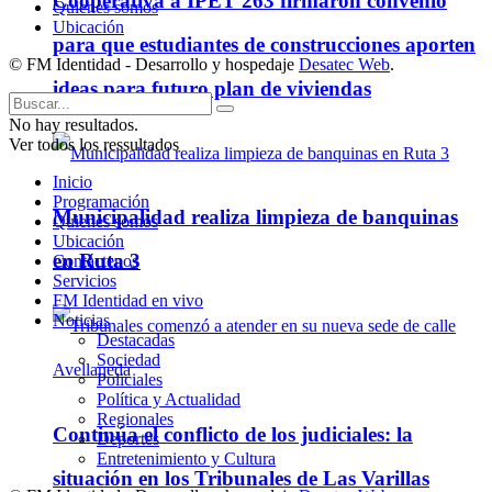
Cooperativa a IPET 263 firmaron convenio
Quienes somos
Ubicación
para que estudiantes de construcciones aporten
© FM Identidad - Desarrollo y hospedaje
Desatec Web
.
ideas para futuro plan de viviendas
No hay resultados.
Ver todos los ressultados
Inicio
Programación
Municipalidad realiza limpieza de banquinas
Quienes somos
Ubicación
en Ruta 3
Contáctenos
Servicios
FM Identidad en vivo
Noticias
Destacadas
Sociedad
Policiales
Política y Actualidad
Regionales
Continúa el conflicto de los judiciales: la
Deportes
Entretenimiento y Cultura
situación en los Tribunales de Las Varillas