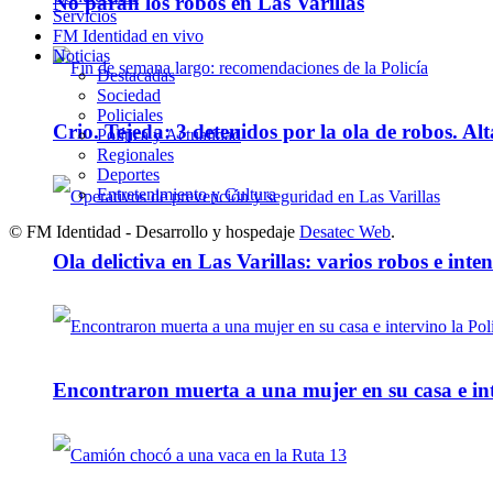
No paran los robos en Las Varillas
Servicios
FM Identidad en vivo
Noticias
Destacadas
Sociedad
Policiales
Crio. Tejeda: 3 detenidos por la ola de robos. Alt
Política y Actualidad
Regionales
Deportes
Entretenimiento y Cultura
© FM Identidad - Desarrollo y hospedaje
Desatec Web
.
Ola delictiva en Las Varillas: varios robos e inte
Encontraron muerta a una mujer en su casa e inte