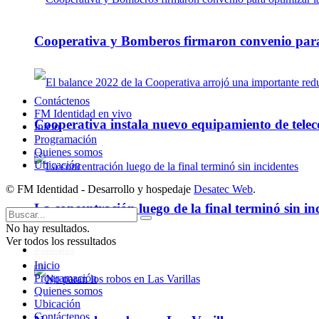
Cooperativa y Bomberos firmaron convenio para 
Contáctenos
FM Identidad en vivo
Cooperativa instala nuevo equipamiento de telec
Inicio
Programación
Quienes somos
Ubicación
© FM Identidad - Desarrollo y hospedaje
Desatec Web
.
La concentración luego de la final terminó sin in
No hay resultados.
Ver todos los ressultados
Policiales
Inicio
Programación
Quienes somos
Ubicación
Contáctenos