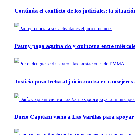
Continúa el conflicto de los judiciales: la situaci
Pauny paga aguinaldo y quincena entre miércole
Justicia puso fecha al juicio contra ex consejeros
Darío Capitani viene a Las Varillas para apoyar a