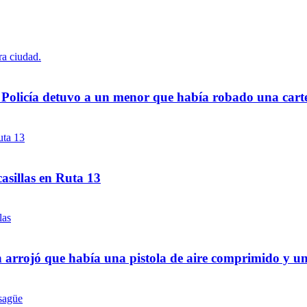
a Policía detuvo a un menor que había robado una cart
asillas en Ruta 13
 arrojó que había una pistola de aire comprimido y u