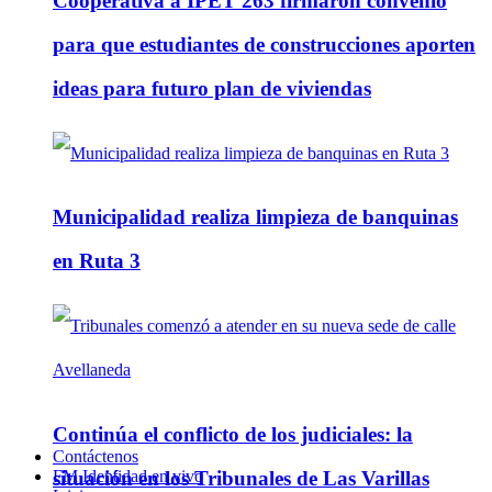
Cooperativa a IPET 263 firmaron convenio
para que estudiantes de construcciones aporten
ideas para futuro plan de viviendas
Municipalidad realiza limpieza de banquinas
en Ruta 3
Continúa el conflicto de los judiciales: la
Contáctenos
FM Identidad en vivo
situación en los Tribunales de Las Varillas