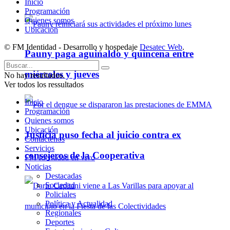
Inicio
Programación
Quienes somos
Ubicación
© FM Identidad - Desarrollo y hospedaje
Desatec Web
.
Pauny paga aguinaldo y quincena entre
miércoles y jueves
No hay resultados.
Ver todos los ressultados
Inicio
Programación
Quienes somos
Ubicación
Justicia puso fecha al juicio contra ex
Contáctenos
Servicios
consejeros de la Cooperativa
FM Identidad en vivo
Noticias
Destacadas
Sociedad
Policiales
Política y Actualidad
Regionales
Deportes