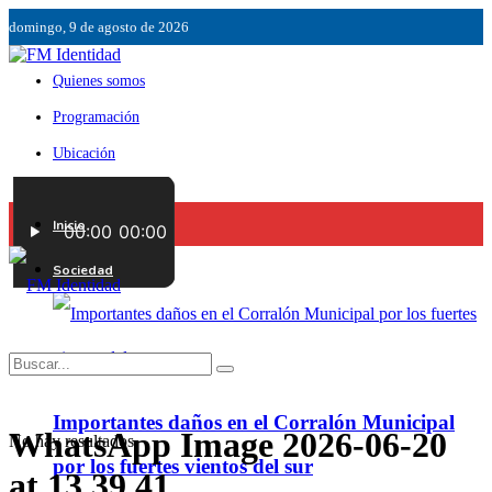
domingo, 9 de agosto de 2026
Quienes somos
Programación
Ubicación
Servicios
Inicio
Contáctenos
Sociedad
Importantes daños en el Corralón Municipal
WhatsApp Image 2026-06-20
No hay resultados.
por los fuertes vientos del sur
at 13.39.41