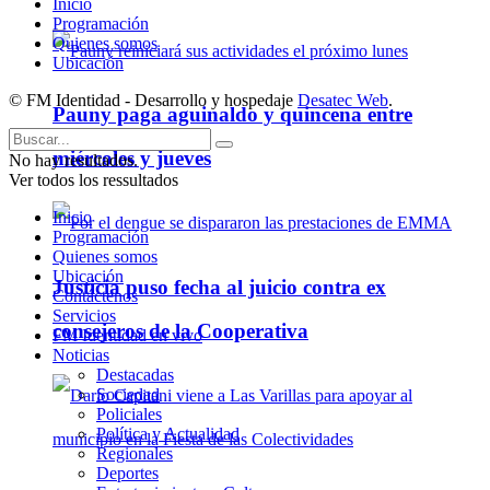
Inicio
Programación
Quienes somos
Ubicación
© FM Identidad - Desarrollo y hospedaje
Desatec Web
.
Pauny paga aguinaldo y quincena entre
miércoles y jueves
No hay resultados.
Ver todos los ressultados
Inicio
Programación
Quienes somos
Ubicación
Justicia puso fecha al juicio contra ex
Contáctenos
Servicios
consejeros de la Cooperativa
FM Identidad en vivo
Noticias
Destacadas
Sociedad
Policiales
Política y Actualidad
Regionales
Deportes