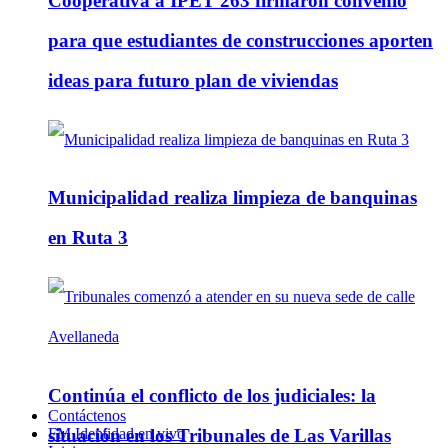
Cooperativa a IPET 263 firmaron convenio
para que estudiantes de construcciones aporten
ideas para futuro plan de viviendas
Municipalidad realiza limpieza de banquinas
en Ruta 3
Continúa el conflicto de los judiciales: la
Contáctenos
FM Identidad en vivo
situación en los Tribunales de Las Varillas