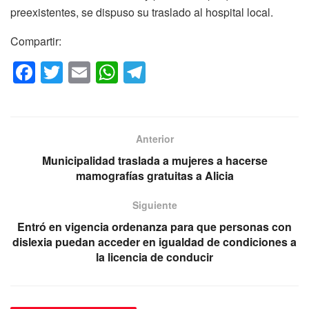
preexistentes, se dispuso su traslado al hospital local.
Compartir:
F
T
E
W
T
a
wi
m
h
el
c
tt
ail
at
e
e
er
s
gr
Anterior
b
A
a
Municipalidad traslada a mujeres a hacerse
o
p
m
mamografías gratuitas a Alicia
o
p
Siguiente
k
Entró en vigencia ordenanza para que personas con
dislexia puedan acceder en igualdad de condiciones a
la licencia de conducir