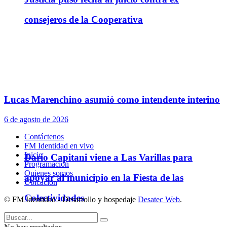
consejeros de la Cooperativa
Lucas Marenchino asumió como intendente interino
6 de agosto de 2026
Contáctenos
FM Identidad en vivo
Inicio
Darío Capitani viene a Las Varillas para
Programación
Quienes somos
apoyar al municipio en la Fiesta de las
Ubicación
Colectividades
© FM Identidad - Desarrollo y hospedaje
Desatec Web
.