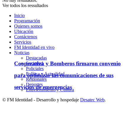
No hay resultados.
Ver todos los ressultados
Inicio
Programación
Quienes somos
Ubicación
Contáctenos
Servicios
FM Identidad en vivo
Noticias
Destacadas
Cooperativa y Bomberos firmaron convenio
Sociedad
Policiales
Política y Actualidad
para optimizar las comunicaciones de sus
Regionales
Deportes
servicios de emergencias
Entretenimiento y Cultura
© FM Identidad - Desarrollo y hospedaje
Desatec Web
.