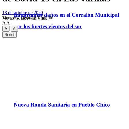
18 de octubre de 2020
Importantes daños en el Corralón Municipal
Tiempo de lectura: 1 minuto
Ver todos los ressultados
A
A
por los fuertes vientos del sur
A
A
Reset
Nueva Ronda Sanitaria en Pueblo Chico