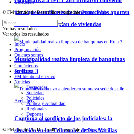
Cooperativa a IPET 263 firmaron convenio
Ubicación
para que estudiantes de construcciones aporten
© FM Identidad - Desarrollo y hospedaje
Desatec Web
.
ideas para futuro plan de viviendas
No hay resultados.
Ver todos los ressultados
Inicio
Programación
Quienes somos
Municipalidad realiza limpieza de banquinas
Ubicación
Contáctenos
en Ruta 3
Servicios
FM Identidad en vivo
Noticias
Destacadas
Sociedad
Policiales
Política y Actualidad
Regionales
Deportes
Continúa el conflicto de los judiciales: la
Entretenimiento y Cultura
situación en los Tribunales de Las Varillas
© FM Identidad - Desarrollo y hospedaje
Desatec Web
.