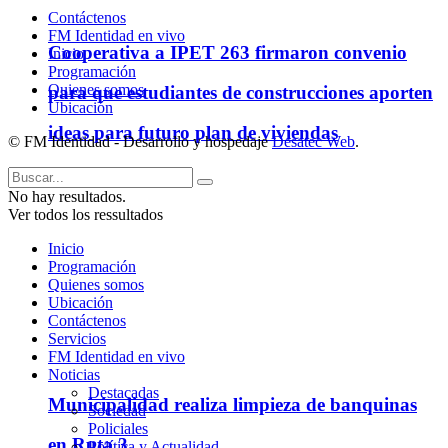
Contáctenos
FM Identidad en vivo
Cooperativa a IPET 263 firmaron convenio
Inicio
Programación
Quienes somos
para que estudiantes de construcciones aporten
Ubicación
ideas para futuro plan de viviendas
© FM Identidad - Desarrollo y hospedaje
Desatec Web
.
No hay resultados.
Ver todos los ressultados
Inicio
Programación
Quienes somos
Ubicación
Contáctenos
Servicios
FM Identidad en vivo
Noticias
Destacadas
Municipalidad realiza limpieza de banquinas
Sociedad
Policiales
en Ruta 3
Política y Actualidad