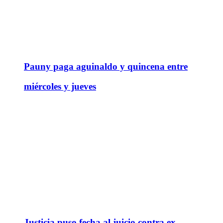
Pauny paga aguinaldo y quincena entre
miércoles y jueves
Justicia puso fecha al juicio contra ex