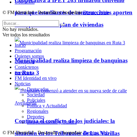
Cooperativa a IPET 263 firmaron convenio
Ubicación
para que estudiantes de construcciones aporten
© FM Identidad - Desarrollo y hospedaje
Desatec Web
.
ideas para futuro plan de viviendas
No hay resultados.
Ver todos los ressultados
Inicio
Programación
Quienes somos
Municipalidad realiza limpieza de banquinas
Ubicación
Contáctenos
en Ruta 3
Servicios
FM Identidad en vivo
Noticias
Destacadas
Sociedad
Policiales
Política y Actualidad
Regionales
Deportes
Continúa el conflicto de los judiciales: la
Entretenimiento y Cultura
situación en los Tribunales de Las Varillas
© FM Identidad - Desarrollo y hospedaje
Desatec Web
.