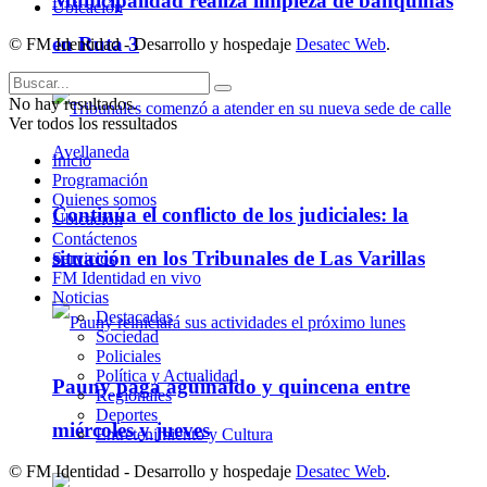
Municipalidad realiza limpieza de banquinas
Ubicación
en Ruta 3
© FM Identidad - Desarrollo y hospedaje
Desatec Web
.
No hay resultados.
Ver todos los ressultados
Inicio
Programación
Quienes somos
Continúa el conflicto de los judiciales: la
Ubicación
Contáctenos
situación en los Tribunales de Las Varillas
Servicios
FM Identidad en vivo
Noticias
Destacadas
Sociedad
Policiales
Política y Actualidad
Pauny paga aguinaldo y quincena entre
Regionales
Deportes
miércoles y jueves
Entretenimiento y Cultura
© FM Identidad - Desarrollo y hospedaje
Desatec Web
.