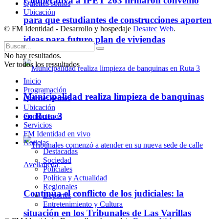
Cooperativa a IPET 263 firmaron convenio
Quienes somos
Ubicación
para que estudiantes de construcciones aporten
© FM Identidad - Desarrollo y hospedaje
Desatec Web
.
ideas para futuro plan de viviendas
No hay resultados.
Ver todos los ressultados
Inicio
Programación
Municipalidad realiza limpieza de banquinas
Quienes somos
Ubicación
en Ruta 3
Contáctenos
Servicios
FM Identidad en vivo
Noticias
Destacadas
Sociedad
Policiales
Política y Actualidad
Regionales
Continúa el conflicto de los judiciales: la
Deportes
Entretenimiento y Cultura
situación en los Tribunales de Las Varillas