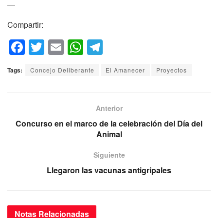
—
Compartir:
F
T
E
W
T
a
wi
m
h
el
Tags:
Concejo Deliberante
El Amanecer
Proyectos
c
tt
ail
at
e
e
er
s
gr
b
A
a
Anterior
o
p
m
Concurso en el marco de la celebración del Día del
Animal
o
p
k
Siguiente
Llegaron las vacunas antigripales
Notas
Relacionadas