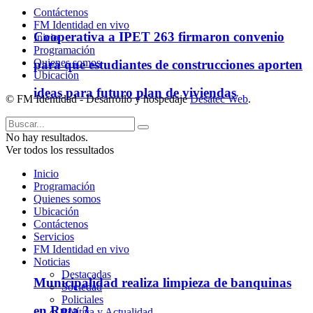
Contáctenos
FM Identidad en vivo
Cooperativa a IPET 263 firmaron convenio
Inicio
Programación
Quienes somos
para que estudiantes de construcciones aporten
Ubicación
ideas para futuro plan de viviendas
© FM Identidad - Desarrollo y hospedaje
Desatec Web
.
No hay resultados.
Ver todos los ressultados
Inicio
Programación
Quienes somos
Ubicación
Contáctenos
Servicios
FM Identidad en vivo
Noticias
Destacadas
Municipalidad realiza limpieza de banquinas
Sociedad
Policiales
en Ruta 3
Política y Actualidad