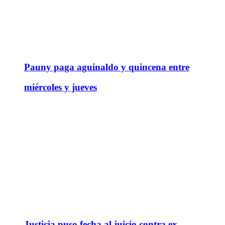
Pauny paga aguinaldo y quincena entre
miércoles y jueves
Justicia puso fecha al juicio contra ex