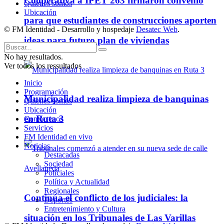
Cooperativa a IPET 263 firmaron convenio
Quienes somos
Ubicación
para que estudiantes de construcciones aporten
© FM Identidad - Desarrollo y hospedaje
Desatec Web
.
ideas para futuro plan de viviendas
No hay resultados.
Ver todos los ressultados
Inicio
Programación
Municipalidad realiza limpieza de banquinas
Quienes somos
Ubicación
en Ruta 3
Contáctenos
Servicios
FM Identidad en vivo
Noticias
Destacadas
Sociedad
Policiales
Política y Actualidad
Regionales
Continúa el conflicto de los judiciales: la
Deportes
Entretenimiento y Cultura
situación en los Tribunales de Las Varillas